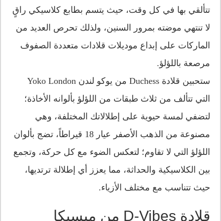
تتألقي بها في كل وقت، حيث يتسم بطابع كلاسيكي راقٍ
لا تنتهي موضته بمرور السنين، ولذلك تحرص العديد من
الماركات على إبداع موديلات قلادات متعددة الصفوف
مرصعة باللؤلؤ.
ستحبين قلادة Duchess من يوكو لندن Yoko London
التي تتألف من ثلاث طبقات من اللؤلؤ بألوانه الأخاذة؛
لتضفي لمسة حيوية على إطلالاتك المختلفة، وهي
مصنوعة من الذهب الأصفر عيار 18 قيراطاً، تضج بألوان
اللؤلؤ التي لا تقاوم؛ لتعكس الضوء مع كل حركة، وتجمع
بين الكلاسيكية والحداثة، مما يعزز أي إطلالة ترتديها،
حيث تتناسب مع مختلف الأزياء.
قلادة D-Vibes من ميسيكا