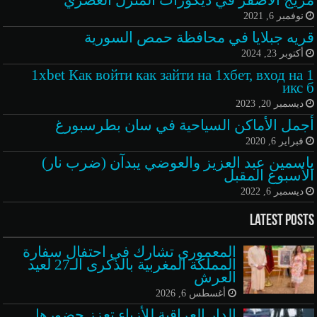
مزيج الأصفر في ديكورات المنزل العصري
نوفمبر 6, 2021
قريه جبلايا في محافظة حمص السورية
أكتوبر 23, 2024
1xbet Как войти как зайти на 1хбет, вход на 1
икс б
ديسمبر 20, 2023
أجمل الأماكن السياحية في سان بطرسبورغ
فبراير 6, 2020
ياسمين عبد العزيز والعوضي يبدآن (ضرب نار)
الأسبوع المقبل
ديسمبر 6, 2022
Latest Posts
المعموري تشارك في احتفال سفارة
المملكة المغربية بالذكرى الـ27 لعيد
العرش
أغسطس 6, 2026
الدار العراقية للأزياء تعزز حضورها