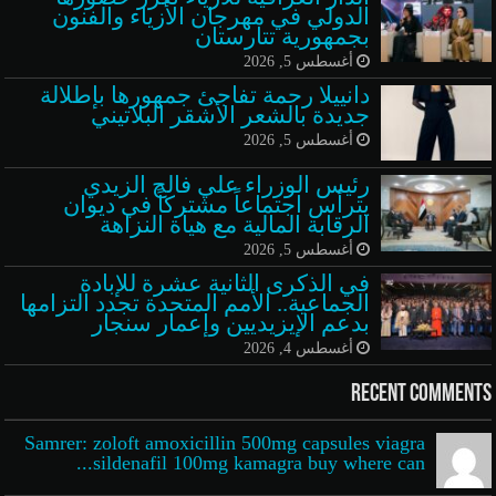
الدولي في مهرجان الأزياء والفنون
بجمهورية تتارستان
أغسطس 5, 2026
دانييلا رحمة تفاجئ جمهورها بإطلالة
جديدة بالشعر الأشقر البلاتيني
أغسطس 5, 2026
رئيس الوزراء علي فالح الزيدي
يترأس اجتماعاً مشتركاً في ديوان
الرقابة المالية مع هيأة النزاهة
أغسطس 5, 2026
في الذكرى الثانية عشرة للإبادة
الجماعية.. الأمم المتحدة تجدد التزامها
بدعم الإيزيديين وإعمار سنجار
أغسطس 4, 2026
Recent Comments
Samrer: zoloft amoxicillin 500mg capsules viagra
sildenafil 100mg kamagra buy where can...