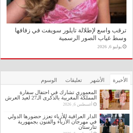
ترقب واسع لإطلالة تايلور سويفت في زفافها
وسط غياب الصور الرسمية
يوليو 6, 2026
الأخيرة
الأشهر
تعليقات
الوسوم
المعموري تشارك في احتفال سفارة
المملكة المغربية بالذكرى الـ27 لعيد العرش
أغسطس 6, 2026
الدار العراقية للأزياء تعزز حضورها الدولي
في مهرجان الأزياء والفنون بجمهورية
تتارستان