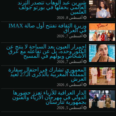
شيرين عبد الوهاب تتصدر الترند
العالمي بحفلها في بورتو جولف
العلمين
أغسطس 8, 2026
وزيرة الثقافة تفتتح أول صالة IMAX
في العراق
أغسطس 7, 2026
احمرار العيون بعد السباحة لا ينتج عن
الكلور وحده، بل عن تفاعله مع عرق
الأشخاص وبولهم في المسبح
أغسطس 7, 2026
المعموري تشارك في احتفال سفارة
المملكة المغربية بالذكرى الـ27 لعيد
العرش
أغسطس 6, 2026
الدار العراقية للأزياء تعزز حضورها
الدولي في مهرجان الأزياء والفنون
بجمهورية تتارستان
أغسطس 5, 2026