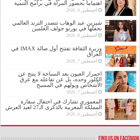
اهتماماً بحضور المرأة في برامج التنمية
أغسطس 9, 2026
شيرين عبد الوهاب تتصدر الترند العالمي
بحفلها في بورتو جولف العلمين
أغسطس 8, 2026
وزيرة الثقافة تفتتح أول صالة IMAX في
العراق
أغسطس 7, 2026
احمرار العيون بعد السباحة لا ينتج عن
الكلور وحده، بل عن تفاعله مع عرق
الأشخاص وبولهم في المسبح
أغسطس 7, 2026
المعموري تشارك في احتفال سفارة
المملكة المغربية بالذكرى الـ27 لعيد العرش
أغسطس 6, 2026
Find us on Facebook