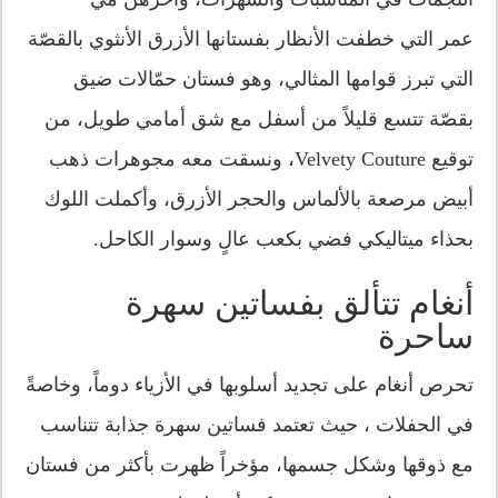
عمر التي خطفت الأنظار بفستانها الأزرق الأنثوي بالقصّة
التي تبرز قوامها المثالي، وهو فستان حمّالات ضيق
بقصّة تتسع قليلاً من أسفل مع شق أمامي طويل، من
توقيع Velvety Couture، ونسقت معه مجوهرات ذهب
أبيض مرصعة بالألماس والحجر الأزرق، وأكملت اللوك
بحذاء ميتاليكي فضي بكعب عالٍ وسوار الكاحل.
أنغام تتألق بفساتين سهرة
ساحرة
تحرص أنغام على تجديد أسلوبها في الأزياء دوماً، وخاصةً
في الحفلات ، حيث تعتمد فساتين سهرة جذابة تتناسب
مع ذوقها وشكل جسمها، مؤخراً ظهرت بأكثر من فستان