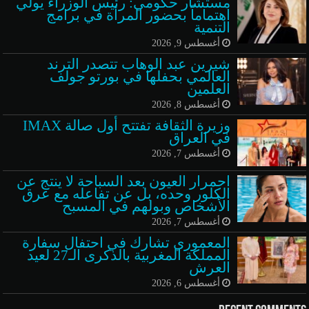
مستشار حكومي: رئيس الوزراء يولي
اهتماماً بحضور المرأة في برامج
التنمية
أغسطس 9, 2026
شيرين عبد الوهاب تتصدر الترند
العالمي بحفلها في بورتو جولف
العلمين
أغسطس 8, 2026
وزيرة الثقافة تفتتح أول صالة IMAX
في العراق
أغسطس 7, 2026
احمرار العيون بعد السباحة لا ينتج عن
الكلور وحده، بل عن تفاعله مع عرق
الأشخاص وبولهم في المسبح
أغسطس 7, 2026
المعموري تشارك في احتفال سفارة
المملكة المغربية بالذكرى الـ27 لعيد
العرش
أغسطس 6, 2026