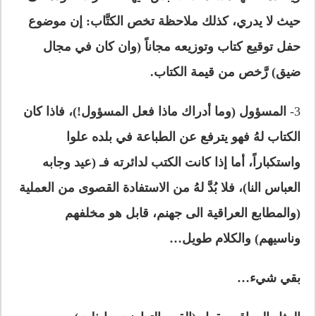
حيث لا يدري، كذلك
ملاحظة تخص الكتَّاب: إ
ن موضوع
حفل توقيع كتاب وتوزيعه مجاناً (وان كان في مجال
ضيق) رَّخص من قيمة الكتاب
.
3-
المسؤول (وما أدراك ماذا فعل المسؤول!)، فاذا كان
الكتاب لهُ فهو يترفع عن الطباعة في بلده علوا
واستكباراً، أما إذا كانت الكتب لدائرته فـ (عيد وجابه
العباس النا)، فلا بُدَّ لهُ من الاستفادة القصوى من العملية
(والمطابع العراقية الى جهنم، قابل هو مخلفهم
وناسيهم) والكلام طويل…
بقي شيء…