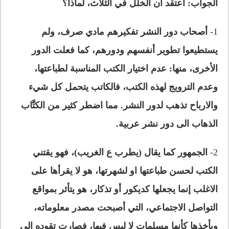
الجواب: أعتقد أن الخلل في الثلاث، لماذا؟
1-
أصحاب دور النشر تفكيرهم مادي صرف، ولم
يستطيعوا تطوير أنفسهم ودورهم، كما فعلت الدور
الأخرى، منها: عدم اختيار الكتب المناسبة لطباعتها،
وعدم الترويج لهذه الكتب، فالكاتب يتحمل كل شيء
والارباح تذهب لدور النشر.
مما اضطر كثير من الكتَّاب
الذهاب الى دور نشر عربية.
2-
الجمهور كما يقال (يطرب ع الغريب)، فهو يق
ت
ني
الكتب لحسن طباعتها او لشهرتها،
هو لا يقرأها على
الاغلب
إنما يجعلها كديكور أو تذكار
، هو يتأثر بمواقع
التواصل الاجتماعي، التي أصبحت مصدر معلوماته،
ويأخذها كأنها مسلمات لا لبس فيها، فصارت تقوده الى