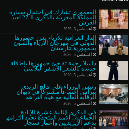
المعموري تشارك في احتفال سفارة
المملكة المغربية بالذكرى الـ27 لعيد
العرش
أغسطس 6, 2026
الدار العراقية للأزياء تعزز حضورها
الدولي في مهرجان الأزياء والفنون
بجمهورية تتارستان
أغسطس 5, 2026
دانييلا رحمة تفاجئ جمهورها بإطلالة
جديدة بالشعر الأشقر البلاتيني
أغسطس 5, 2026
رئيس الوزراء علي فالح الزيدي
يترأس اجتماعاً مشتركاً في ديوان
الرقابة المالية مع هيأة النزاهة
أغسطس 5, 2026
في الذكرى الثانية عشرة للإبادة
الجماعية.. الأمم المتحدة تجدد التزامها
بدعم الإيزيديين وإعمار سنجار
أغسطس 4, 2026