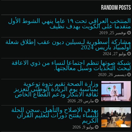
Random Posts
المنتخب العراقي تحت ١٩ عاما ينهي الشوط الأول
متقدما على الكويت بهدف نظيف
نوفمبر 25, 2019
مشاركة أسطورية لـسيلين ديون عقب إطلاق شعلة
أولمبياد باريس 2024
يوليو 27, 2024
شبكة صوتها تنظم اجتماعا لنساء من ذوي الاعاقة
لبحث التحديات وسبل معالجتها.
ديسمبر 26, 2020
وزارة الصحة تقيم ندوة توعوية
بمناسبة يوم الريادة الوطني لتعزيز
ثقافة الابتكار ودعم القطاع الخاص
مارس 29, 2026
بهدف الإصلاح والتأهيل..سجن الحلة
للنساء يفتتح دورات لتعليم القرآن
الكريم
يوليو 9, 2026