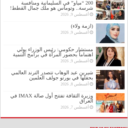
200 “مياو” في السليمانية ومنافسة
شرسة.. وتوماس هو ملك جمال القطط!
أغسطس 9, 2026
(ازمة ولاء)
أغسطس 9, 2026
مستشار حكومي: رئيس الوزراء يولي
اهتماماً بحضور المرأة في برامج التنمية
أغسطس 9, 2026
شيرين عبد الوهاب تتصدر الترند العالمي
بحفلها في بورتو جولف العلمين
أغسطس 8, 2026
وزيرة الثقافة تفتتح أول صالة IMAX في
العراق
أغسطس 7, 2026