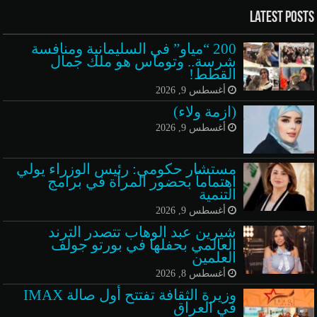
Latest Posts
200 “مياو” في السليمانية ومنافسة
شرسة.. وتوماس هو ملك جمال
القطط!
أغسطس 9, 2026
(ازمة ولاء)
أغسطس 9, 2026
مستشار حكومي: رئيس الوزراء يولي
اهتماماً بحضور المرأة في برامج
التنمية
أغسطس 9, 2026
شيرين عبد الوهاب تتصدر الترند
العالمي بحفلها في بورتو جولف
العلمين
أغسطس 8, 2026
وزيرة الثقافة تفتتح أول صالة IMAX
في العراق