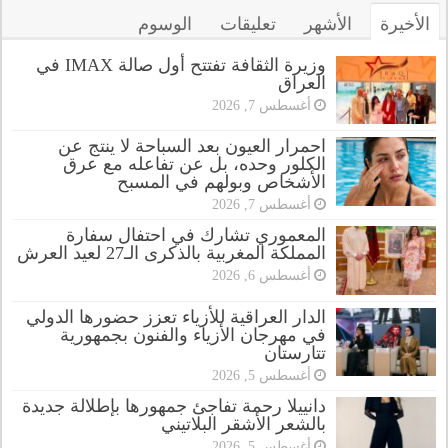
الأخيرة
الأشهر
تعليقات
الوسوم
وزيرة الثقافة تفتتح أول صالة IMAX في
العراق
أغسطس 7, 2026
احمرار العيون بعد السباحة لا ينتج عن
الكلور وحده، بل عن تفاعله مع عرق
الأشخاص وبولهم في المسبح
أغسطس 7, 2026
المعموري تشارك في احتفال سفارة
المملكة المغربية بالذكرى الـ27 لعيد العرش
أغسطس 6, 2026
الدار العراقية للأزياء تعزز حضورها الدولي
في مهرجان الأزياء والفنون بجمهورية
تتارستان
أغسطس 5, 2026
دانييلا رحمة تفاجئ جمهورها بإطلالة جديدة
بالشعر الأشقر البلاتيني
أغسطس 5, 2026