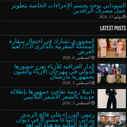
السوداني يوجه بحسم الإجراءات الخاصة بتطوير
عمل مصرف الرافدين
يوليو 11, 2024
Latest Posts
المعموري تشارك في احتفال سفارة
المملكة المغربية بالذكرى الـ27 لعيد
العرش
أغسطس 6, 2026
الدار العراقية للأزياء تعزز حضورها
الدولي في مهرجان الأزياء والفنون
بجمهورية تتارستان
أغسطس 5, 2026
دانييلا رحمة تفاجئ جمهورها بإطلالة
جديدة بالشعر الأشقر البلاتيني
أغسطس 5, 2026
رئيس الوزراء علي فالح الزيدي
يترأس اجتماعاً مشتركاً في ديوان
الرقابة المالية مع هيأة النزاهة