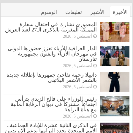
الأخيرة
الأشهر
تعليقات
الوسوم
المعموري تشارك في احتفال سفارة
المملكة المغربية بالذكرى الـ27 لعيد العرش
أغسطس 6, 2026
الدار العراقية للأزياء تعزز حضورها الدولي
في مهرجان الأزياء والفنون بجمهورية
تتارستان
أغسطس 5, 2026
دانييلا رحمة تفاجئ جمهورها بإطلالة جديدة
بالشعر الأشقر البلاتيني
أغسطس 5, 2026
رئيس الوزراء علي فالح الزيدي يترأس
اجتماعاً مشتركاً في ديوان الرقابة المالية
مع هيأة النزاهة
أغسطس 5, 2026
في الذكرى الثانية عشرة للإبادة الجماعية..
الأمم المتحدة تجدد التزامها بدعم الإيزيديين