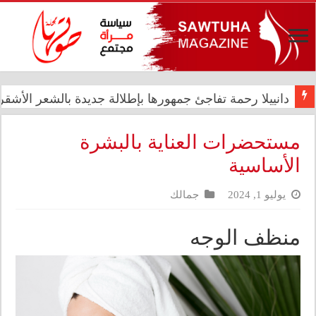
دانييلا رحمة تفاجئ جمهورها بإطلالة جديدة بالشعر الأشقر ا
رئيس الوزراء علي فالح الزيدي يترأس اجتماعاً مشتركاً في د
مستحضرات العناية بالبشرة
الأساسية
يوليو 1, 2024
جمالك
منظف الوجه