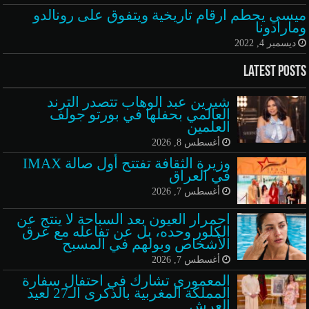
ميسي يحطم ارقام تاريخية ويتفوق على رونالدو
ومارادونا
ديسمبر 4, 2022
Latest Posts
شيرين عبد الوهاب تتصدر الترند
العالمي بحفلها في بورتو جولف
العلمين
أغسطس 8, 2026
وزيرة الثقافة تفتتح أول صالة IMAX
في العراق
أغسطس 7, 2026
احمرار العيون بعد السباحة لا ينتج عن
الكلور وحده، بل عن تفاعله مع عرق
الأشخاص وبولهم في المسبح
أغسطس 7, 2026
المعموري تشارك في احتفال سفارة
المملكة المغربية بالذكرى الـ27 لعيد
العرش