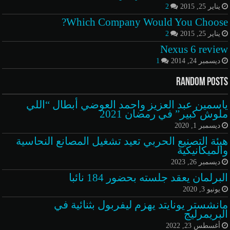
يناير 25, 2015
2
Which Company Would You Choose?
يناير 25, 2015
2
Nexus 6 review
ديسمبر 24, 2014
1
Random Posts
ياسمين عبد العزيز واحمد العوضي أبطال “اللي
ملوش كبير” في رمضان 2021
ديسمبر 1, 2020
هيئة التصنيع الحربي تعيد تشغيل المصانع النحاسية
والميكانيكية
ديسمبر 26, 2023
البرلمان يعقد جلسته بحضور 184 نائبا
يونيو 3, 2020
مانشستر يونايتد يهزم ليفربول بثنائية في
البريمرليج
أغسطس 23, 2022