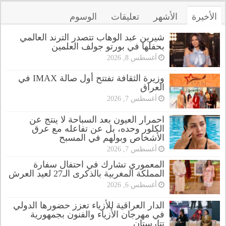
الأخيرة
الأشهر
تعليقات
الوسوم
شيرين عبد الوهاب تتصدر الترند العالمي
بحفلها في بورتو جولف العلمين
أغسطس 8, 2026
وزيرة الثقافة تفتتح أول صالة IMAX في
العراق
أغسطس 7, 2026
احمرار العيون بعد السباحة لا ينتج عن
الكلور وحده، بل عن تفاعله مع عرق
الأشخاص وبولهم في المسبح
أغسطس 7, 2026
المعموري تشارك في احتفال سفارة
المملكة المغربية بالذكرى الـ27 لعيد العرش
أغسطس 6, 2026
الدار العراقية للأزياء تعزز حضورها الدولي
في مهرجان الأزياء والفنون بجمهورية
تتارستان