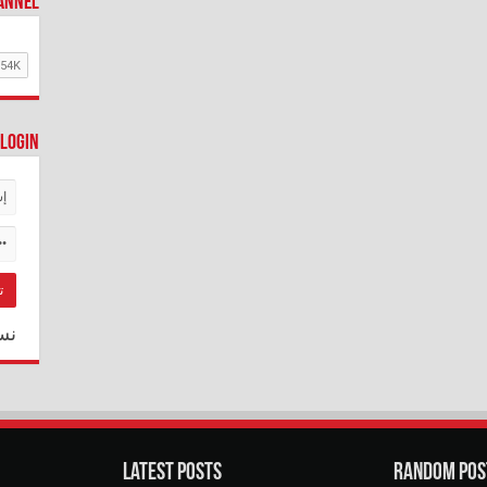
hannel
Login
نس
Latest Posts
Random Pos