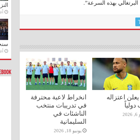
 البرتغالي بهذه السرعة”.
النز
أغس
سنج
أغس
cebook
يعلن اعتزاله
انخراط لاعبة محترفة
دولياً
في تدريبات منتخب
الناشئات في
202
السليمانية
يونيو 18, 2026