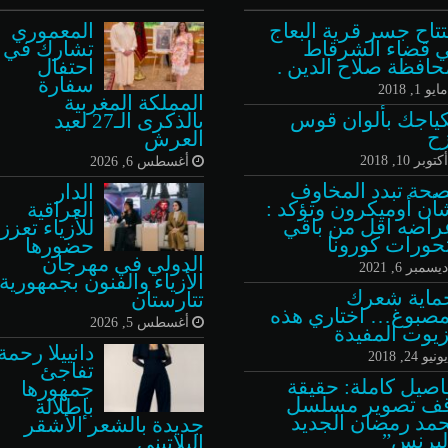
تتاح جسر قرية البعاج
المعموري
 قضاء الشرقاط
تشارك في
حافظة صلاح الدين .
احتفال
سفارة
ايو 1, 2018
المملكة المغربية
ياجك بألوان قوس
بالذكرى الـ27 لعيد
ح
العرش
كتوبر 10, 2018
أغسطس 6, 2026
صحة تبدد المخاوف
الدار
أن أوميكرون وتؤكد :
العراقية
راضه اقل من باقي
للأزياء تعزز
حورات كورونا
حضورها
الدولي في مهرجان
يسمبر 6, 2021
الأزياء والفنون بجمهورية
ماية شعرك
تتارستان
مصبوغ… اختاري هذه
أغسطس 5, 2026
زيوت المفيدة
دانييلا رحمة
ونيو 24, 2018
تفاجئ
اصيل كاملة: حقيقة
جمهورها
ف تصوير مسلسل
بإطلالة
مد رمضان الجديد
جديدة بالشعر الأشقر
لبرنس”
البلاتيني