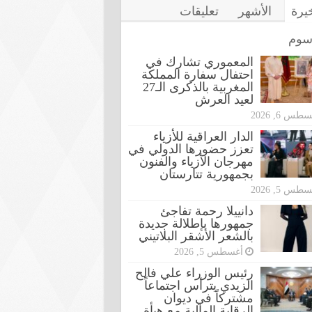
خيرة
الأشهر
تعليقات
سوم
المعموري تشارك في
احتفال سفارة المملكة
المغربية بالذكرى الـ27
لعيد العرش
طس 6, 2026
الدار العراقية للأزياء
تعزز حضورها الدولي في
مهرجان الأزياء والفنون
بجمهورية تتارستان
طس 5, 2026
دانييلا رحمة تفاجئ
جمهورها بإطلالة جديدة
بالشعر الأشقر البلاتيني
أغسطس 5, 2026
رئيس الوزراء علي فالح
الزيدي يترأس اجتماعاً
مشتركاً في ديوان
الرقابة المالية مع هيأة