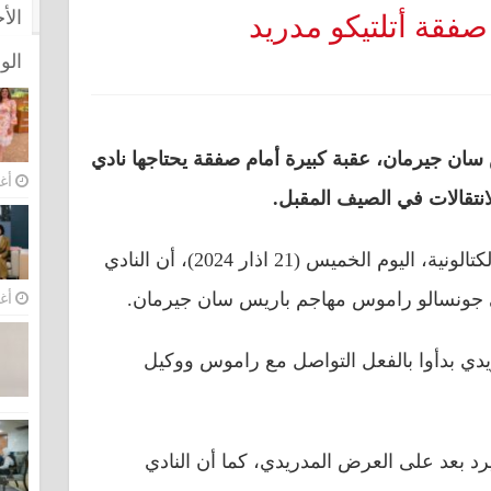
الأ
صفقة أتلتيكو مدريد
الو
سان جيرمان، عقبة كبيرة أمام صفقة يحتاجها نادي
أغس
لانتقالات في الصيف المقبل.
وكشف مراسل صحيفة “سبورت” الكتالونية، اليوم الخميس (21 اذار 2024)، أن النادي
الي جونسالو راموس مهاجم باريس سان جيرمان.
أغس
يدي بدأوا بالفعل التواصل مع راموس ووكيل
د بعد على العرض المدريدي، كما أن النادي