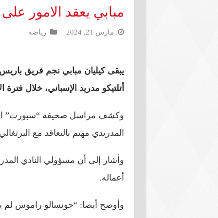
مبابي يعقد الامور على 
مارس 21, 2024
رياضة
يبقى كيليان مبابي نجم فريق باريس 
أتلتيكو مدريد الإسباني، خلال فترة ا
المدريدي مهتم بالتعاقد مع البرتغ
وأشار إلى أن مسؤولي النادي المدر
أعماله.
وأوضح أيضا: “جونسالو راموس لم ير