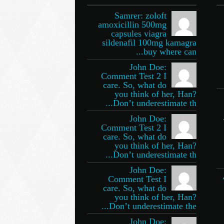
Samrer: zoloft
amoxicillin 500mg
capsules viagra
sildenafil 100mg kamagra
buy where can...
John Doe:
Comment Test 2 I
care. So, what do
you think of her, Han?
Don’t underestimate th...
John Doe:
Comment Test 2 I
care. So, what do
you think of her, Han?
Don’t underestimate th...
John Doe:
Comment Test I
care. So, what do
you think of her, Han?
Don’t underestimate the...
John Doe: