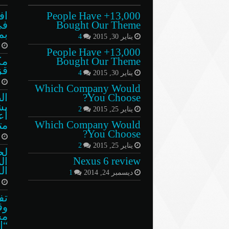
13,000+ People Have
اف
Bought Our Theme
في
بم
يناير 30, 2015
4
م
13,000+ People Have
Bought Our Theme
مك
قز
يناير 30, 2015
4
أ
Which Company Would
You Choose?
ال
بش
يناير 25, 2015
2
أع
Which Company Would
مت
You Choose?
د
يناير 25, 2015
2
لح
Nexus 6 review
ال
ال
ديسمبر 24, 2014
1
ي
تف
وق
مح
“ا