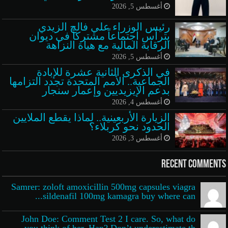
أغسطس 5, 2026
رئيس الوزراء علي فالح الزيدي
يترأس اجتماعاً مشتركاً في ديوان
الرقابة المالية مع هيأة النزاهة
أغسطس 5, 2026
في الذكرى الثانية عشرة للإبادة
الجماعية.. الأمم المتحدة تجدد التزامها
بدعم الإيزيديين وإعمار سنجار
أغسطس 4, 2026
الزيارة الأربعينية.. لماذا يقطع الملايين
الحدود نحو كربلاء؟
أغسطس 3, 2026
Recent Comments
Samrer: zoloft amoxicillin 500mg capsules viagra
sildenafil 100mg kamagra buy where can...
John Doe: Comment Test 2 I care. So, what do