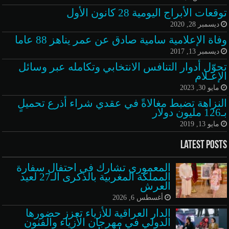
توقعات الأبراج اليومية 28 كانون الأول
ديسمبر 28, 2020
وفاة الإعلامية سامية صادق عن عمر يناهز 88 عاما
ديسمبر 13, 2017
تحوّل أدوار التنافس الانتخابي وتكامله عبر وسائل
الإعـلام
مايو 30, 2023
النزاهة تضبط مغالاةً في عقدي شراء أذرع تحميلٍ
بـ126 مليون دولار
مايو 13, 2019
Latest Posts
المعموري تشارك في احتفال سفارة
المملكة المغربية بالذكرى الـ27 لعيد
العرش
أغسطس 6, 2026
الدار العراقية للأزياء تعزز حضورها
الدولي في مهرجان الأزياء والفنون