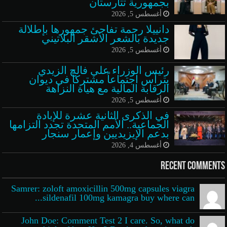
بجمهورية تتارستان
أغسطس 5, 2026
دانييلا رحمة تفاجئ جمهورها بإطلالة
جديدة بالشعر الأشقر البلاتيني
أغسطس 5, 2026
رئيس الوزراء علي فالح الزيدي
يترأس اجتماعاً مشتركاً في ديوان
الرقابة المالية مع هيأة النزاهة
أغسطس 5, 2026
في الذكرى الثانية عشرة للإبادة
الجماعية.. الأمم المتحدة تجدد التزامها
بدعم الإيزيديين وإعمار سنجار
أغسطس 4, 2026
Recent Comments
Samrer: zoloft amoxicillin 500mg capsules viagra
sildenafil 100mg kamagra buy where can...
John Doe: Comment Test 2 I care. So, what do