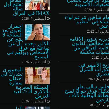
تصفيات الآسيوية
تفتتح أول
صالة
غسطس 8, 2020
IMAX في العراق
هام شاهين تتزعم لواء
أغسطس 7, 2026
نساء في “تنظيم
عش”
احمرار
العيون بعد
ارس 24, 2022
السباحة لا
يرية شؤون الاقامة
ينتج عن
عد مخالفين لقانون
الكلور وحده، بل عن
اقامة العراقي من
تفاعله مع عرق
سيات مختلفة
الأشخاص وبولهم في
المسبح
ايو 8, 2022
أغسطس 7, 2026
يج الأصفر في
كورات المنزل
المعموري
عصري
تشارك في
احتفال
وفمبر 6, 2021
سفارة
لس ديالى يعلن
المملكة المغربية
كيل فرق جوالة لمنح
بالذكرى الـ27 لعيد
بطاقة الوطنية لآلاف
العرش
نازحين
أغسطس 6, 2026
ونيو 21, 2018
الدار