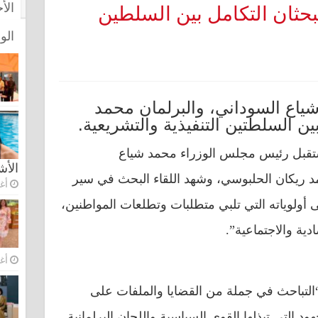
الأ
حثان التكامل بين السلطين
الو
ياع السوداني، والبرلمان محمد
ين السلطتين التنفيذية والتشريعية.
ستقبل رئيس مجلس الوزراء محمد شياع
الأ
ريكان الحلبوسي، وشهد اللقاء البحث في سير
أغس
ى أولوياته التي تلبي متطلبات وتطلعات المواطنين،
ية والاجتماعية”.
أغس
“التباحث في جملة من القضايا والملفات على
 التي تبذلها القوى السياسية واللجان البرلمانية