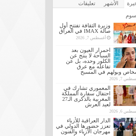
خيرة
الأشهر
تعليقات
سوم
وزيرة الثقافة تفتتح أول
صالة IMAX في العراق
أغسطس 7, 2026
احمرار العيون بعد
السباحة لا ينتج عن
الكلور وحده، بل عن
تفاعله مع عرق
شخاص وبولهم في المسبح
طس 7, 2026
المعموري تشارك في
احتفال سفارة المملكة
المغربية بالذكرى الـ27
لعيد العرش
طس 6, 2026
الدار العراقية للأزياء
تعزز حضورها الدولي في
مهرجان الأزياء والفنون