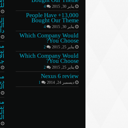
لل
يناير 30, 2015
4
أ
13,000+ People Have
Bought Our Theme
إل
ال
يناير 30, 2015
4
دا
Which Company Would
م
You Choose?
مد
يناير 25, 2015
2
تب
Which Company Would
ال
You Choose?
جن
يناير 25, 2015
2
م
Nexus 6 review
مز
دي
ديسمبر 24, 2014
1
ال
ن
مج
تش
ال
ال
ي