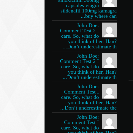
capsules viagra
sildenafil 100mg kamagra
buy where can...
John Doe:
Comment Test 2 I
care. So, what do
you think of her, Han?
Don’t underestimate th...
John Doe:
Comment Test 2 I
care. So, what do
you think of her, Han?
Don’t underestimate th...
John Doe:
Comment Test I
care. So, what do
you think of her, Han?
Don’t underestimate the...
John Doe:
Comment Test I
care. So, what do
you think of her, Han?