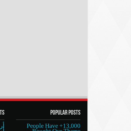
ts
Popular Posts
13,000+ People Have
أر
Bought Our Theme
أس