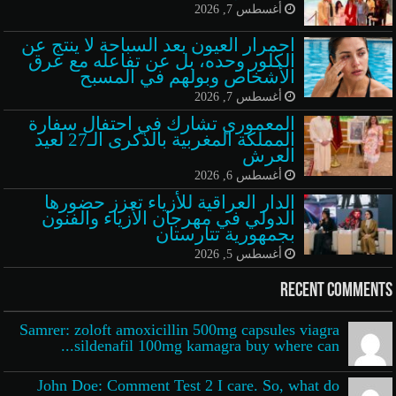
أغسطس 7, 2026
احمرار العيون بعد السباحة لا ينتج عن
الكلور وحده، بل عن تفاعله مع عرق
الأشخاص وبولهم في المسبح
أغسطس 7, 2026
المعموري تشارك في احتفال سفارة
المملكة المغربية بالذكرى الـ27 لعيد
العرش
أغسطس 6, 2026
الدار العراقية للأزياء تعزز حضورها
الدولي في مهرجان الأزياء والفنون
بجمهورية تتارستان
أغسطس 5, 2026
Recent Comments
Samrer: zoloft amoxicillin 500mg capsules viagra
sildenafil 100mg kamagra buy where can...
John Doe: Comment Test 2 I care. So, what do