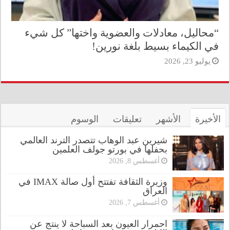
“محاليل، معادلات والعضوية واختها” كل شيء
في الكيماء بسيط بلغة نورين!
يوليو 23, 2026
الأخيرة
الأشهر
تعليقات
الوسوم
شيرين عبد الوهاب تتصدر الترند العالمي
بحفلها في بورتو جولف العلمين
أغسطس 8, 2026
وزيرة الثقافة تفتتح أول صالة IMAX في
العراق
أغسطس 7, 2026
احمرار العيون بعد السباحة لا ينتج عن