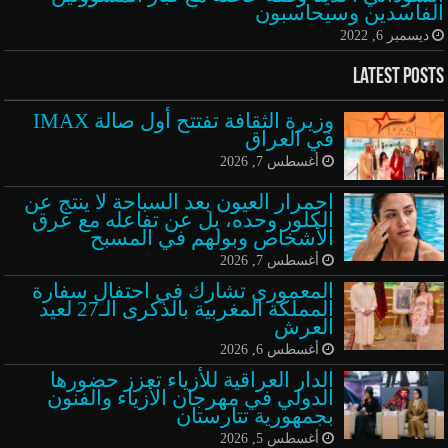
الفاسدين وسيحاسبون
ديسمبر 6, 2022
Latest Posts
وزيرة الثقافة تفتتح أول صالة IMAX
في العراق
أغسطس 7, 2026
احمرار العيون بعد السباحة لا ينتج عن
الكلور وحده، بل عن تفاعله مع عرق
الأشخاص وبولهم في المسبح
أغسطس 7, 2026
المعموري تشارك في احتفال سفارة
المملكة المغربية بالذكرى الـ27 لعيد
العرش
أغسطس 6, 2026
الدار العراقية للأزياء تعزز حضورها
الدولي في مهرجان الأزياء والفنون
بجمهورية تتارستان
أغسطس 5, 2026