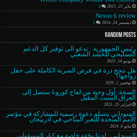
يناير 25, 2015
2
Nexus 6 review
ديسمبر 24, 2014
1
Random Posts
رئيس الجمهورية : ندعو الى توفير كل الدعم
التسليحي للحشد الشعبي
يونيو 14, 2023
هل تنجح درة في فرض السرية الكاملة على حفل
زواجها؟
نوفمبر 2, 2020
الصحة: أول وجبة من لقاح كورونا ستصل إلى
العراق السبت المقبل
فبراير 25, 2021
السوداني يتسلم دعوة رسمية للمشاركة في مؤتمر
الأمم المتحدة للتغير المناخي في أذربيجان
مايو 6, 2024
السوداني : لدينا وقفة خاصة مع كبار المسؤولين