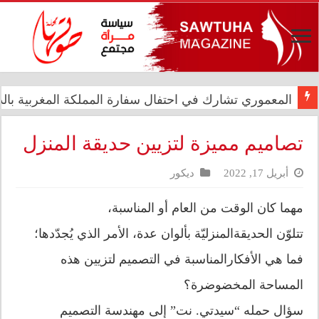
المعموري تشارك في احتفال سفارة المملكة المغربية بالذكرى الـ27 لع
الدار العراقية للأزياء تعزز حضورها الدولي في مهرجان الأ
تصاميم مميزة لتزيين حديقة المنزل
أبريل 17, 2022
ديكور
مهما كان الوقت من العام أو المناسبة،
تتلوّن الحديقةالمنزليّة بألوان عدة، الأمر الذي يُجدّدها؛
فما هي الأفكارالمناسبة في التصميم لتزيين هذه
المساحة المخضوضرة؟
سؤال حمله “سيدتي. نت” إلى مهندسة التصميم