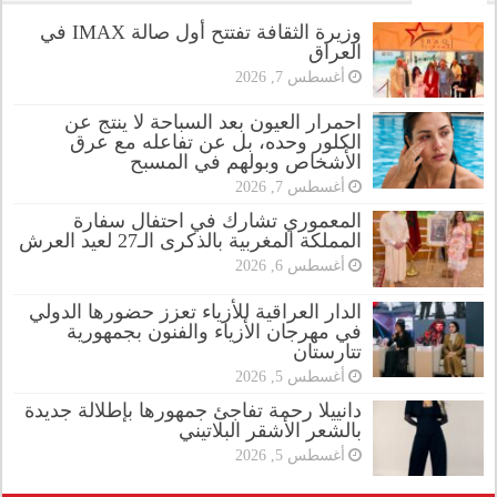
وزيرة الثقافة تفتتح أول صالة IMAX في
العراق
أغسطس 7, 2026
احمرار العيون بعد السباحة لا ينتج عن
الكلور وحده، بل عن تفاعله مع عرق
الأشخاص وبولهم في المسبح
أغسطس 7, 2026
المعموري تشارك في احتفال سفارة
المملكة المغربية بالذكرى الـ27 لعيد العرش
أغسطس 6, 2026
الدار العراقية للأزياء تعزز حضورها الدولي
في مهرجان الأزياء والفنون بجمهورية
تتارستان
أغسطس 5, 2026
دانييلا رحمة تفاجئ جمهورها بإطلالة جديدة
بالشعر الأشقر البلاتيني
أغسطس 5, 2026