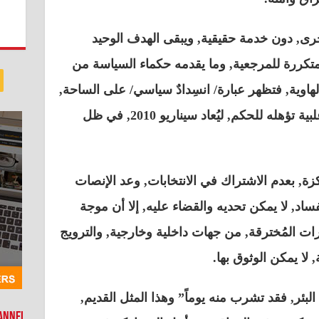
لأخرى, دون خدمة حقيقية, ويبقى الهدف الوحيد
متكررة للمرجعية, وما يقدمه حكماء السياسة من
لهاوية, فتظهر عبارة/ انسِدادٌ سياسي/ على الساحة,
فلم يحصل أي كيان انتخابي, على أغلبية تؤهله للحكم, ليُعاد سيناريو 2010, في ظل
زة, بعدم الاشتراك في الانتخابات, وعد الإنصات
لفساد, لا يمكن تحديه والقضاء عليه, إلا أن موجة
رات المُخترقة, من جهات داخلية وخارجية, والترويج
لا يمكن الوثوق بها.
بئر, فقد تشرب منه يوماً” وهذا المثل القديم,
hannel