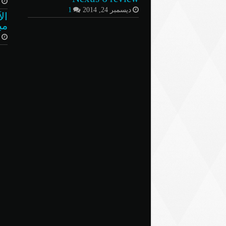
أ
ديسمبر 24, 2014
1
ال
مب
م