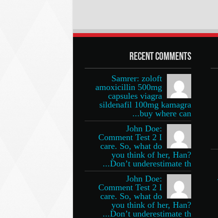
Recent Comments
Samrer: zoloft
amoxicillin 500mg
capsules viagra
sildenafil 100mg kamagra
buy where can...
John Doe:
Comment Test 2 I
care. So, what do
you think of her, Han?
Don’t underestimate th...
John Doe:
Comment Test 2 I
care. So, what do
you think of her, Han?
Don’t underestimate th...