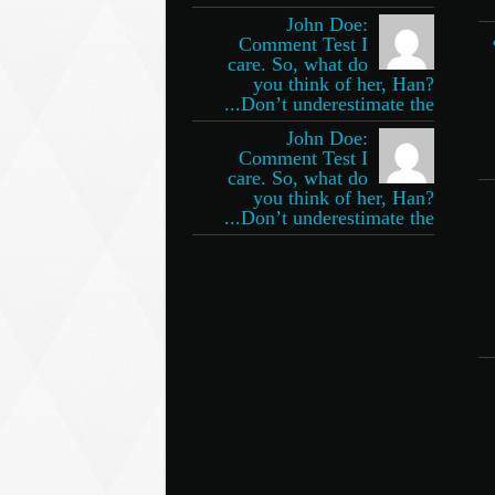
John Doe:
Comment Test I
care. So, what do
you think of her, Han?
Don’t underestimate the...
John Doe:
Comment Test I
care. So, what do
you think of her, Han?
Don’t underestimate the...