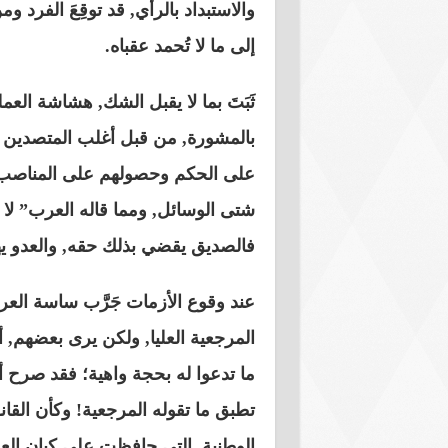
والاستبداد بالرأي, قد توقِعَ الفرد
إلى ما لا تُحمد عقباه.
ثَبَتَ بما لا يقبل الشك, هشاشة العم
بالمشورة, من قبل أغلب المتصدين لل
على الحكم وحصولهم على المناصب, م
شتى الوسائل, ومما قاله العرب” لا
فالصديق يقضي بذلك حقه, والعدو يه
عند وقوع الأزمات جَرَّب ساسة العرا
المرجعية العليا, ولكن يرى بعضهم, 
ما تدعوا له بحجة واهية؛ فقد صرح أ
تطبق ما تقوله المرجعية! وكأن القان
الوطنية, التي حافظت على كيان العر