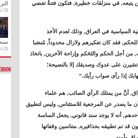
 ومن يتبعه, في منزلقات خطيرة, فتكون فتنةٌ تفضي
النز
أغس
لية السياسية في العراق, وذلك لعدم الأخذ
سنج
حكم, فقد كان تفكيرهم ولازال محدوداً, مُنصَبا
أغس
ن أجل الحكم والتَحَكم وإزاحة الآخرين, باتخاذ
 تشيرن على عدوك وصديقك إلا بالنصيحة؛
cebook
ابك إذا رأى صواب رأيك.”
ق, أنَّ من يمتلك الرأي الصائب, هم علماء
أن ما يصدر عن المرجعية للاستئناس, وليس لتطبيق
حدهم, أنه لا يوجد سند قانوني, يجعل الساسة
ون قد تم تطبيقه بحذافيره, متناسين وقفاتها
اق وأمنه.