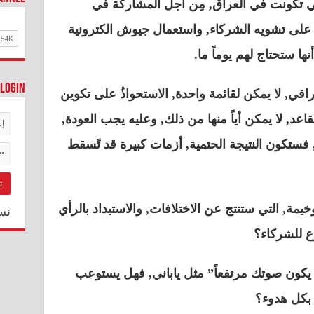
تي تكونت في العراق, مِن أجل المشاركة في
على تشويه الشركاء, واستعمال جيوش الكترونية
ا ستحتاج لهم يوماً ما.
Login
راقي, لا يمكن لقائمة واحدة, الاستحواذُ على تكوين
اعد, لا يمكن أياً منها من ذلك, وعليه يجب العودة,
فستكون النتيجة الحتمية, أزمات كبيرة قد تًسقط
يمة, التي ستنتج عن الاختلافات, والاستبداد بالرأي
نس
وع للشركاء؟
 يكون صوتك مرتفعاً” مثل ياباني, فهل يستوعب
هم بكل هدوء؟