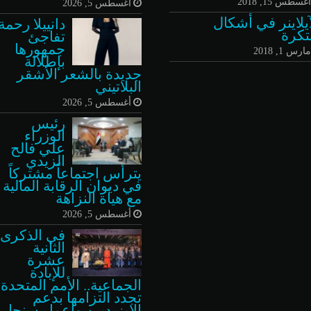
غسطس 15, 2018
أغسطس 5, 2026
آيلاينر في أشكال
دانييلا رحمة
تكرة
تفاجئ
جمهورها
ارس 1, 2018
بإطلالة
جديدة بالشعر الأشقر
البلاتيني
أغسطس 5, 2026
رئيس
الوزراء
علي فالح
الزيدي
يترأس اجتماعاً مشتركاً
في ديوان الرقابة المالية
مع هيأة النزاهة
أغسطس 5, 2026
في الذكرى
الثانية
عشرة
للإبادة
الجماعية.. الأمم المتحدة
تجدد التزامها بدعم
الإيزيديين وإعمار سنجار