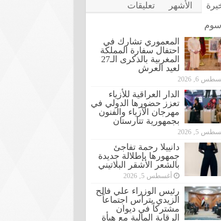
خيرة
الأشهر
تعليقات
سوم
المعموري تشارك في
احتفال سفارة المملكة
المغربية بالذكرى الـ27
لعيد العرش
طس 6, 2026
الدار العراقية للأزياء
تعزز حضورها الدولي في
مهرجان الأزياء والفنون
بجمهورية تتارستان
طس 5, 2026
دانييلا رحمة تفاجئ
جمهورها بإطلالة جديدة
بالشعر الأشقر البلاتيني
أغسطس 5, 2026
رئيس الوزراء علي فالح
الزيدي يترأس اجتماعاً
مشتركاً في ديوان
الرقابة المالية مع هيأة