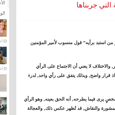
الأ
 التي جربناها
الو
أغس
 من استبد برأيه” قول منسوب لأمير المؤمنين
, والاختلاف لا يعني أن الاجتماع على الرأي
أغس
خاذ قرار واضح, وبذلك يتفق على رأي واحد, لدرء
صٍ يرى فيما يطرحه, أنه الحق بعينه, وهو الرأي
 المشورة والنقاش, قد تُظهر عكس ذلك, والعجالة