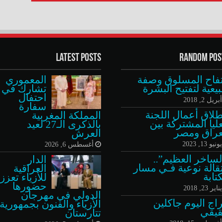
Latest Posts
Random Pos
تفاح المسلوق وصفة
المعموري
يعية لتفتيح البشرة
تشارك في
احتفال
بريل 2, 2018
سفارة
طلاق أعمال اللجنة
المملكة المغربية
عليا المشتركة بين
بالذكرى الـ27 لعيد
عراق ومصر
العرش
ونيو 13, 2023
أغسطس 6, 2026
لساخر العظيم”..
الدار
تقالة نوعية فـي مسار
العراقية
تابة
للأزياء تعزز
حضورها
ناير 23, 2018
الدولي في مهرجان
راج اليوم جاكلين
الأزياء والفنون بجمهورية
يقي
تتارستان