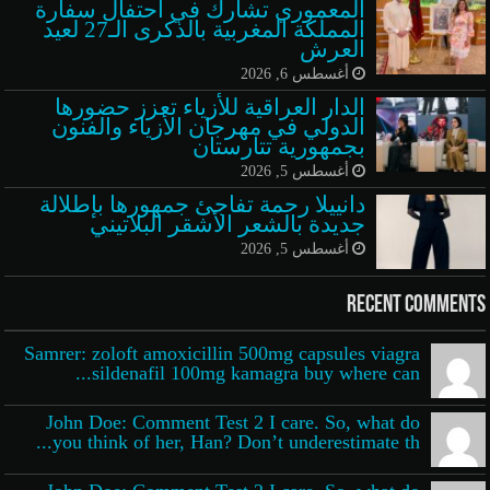
المعموري تشارك في احتفال سفارة
المملكة المغربية بالذكرى الـ27 لعيد
العرش
أغسطس 6, 2026
الدار العراقية للأزياء تعزز حضورها
الدولي في مهرجان الأزياء والفنون
بجمهورية تتارستان
أغسطس 5, 2026
دانييلا رحمة تفاجئ جمهورها بإطلالة
جديدة بالشعر الأشقر البلاتيني
أغسطس 5, 2026
Recent Comments
Samrer: zoloft amoxicillin 500mg capsules viagra
sildenafil 100mg kamagra buy where can...
John Doe: Comment Test 2 I care. So, what do
you think of her, Han? Don’t underestimate th...