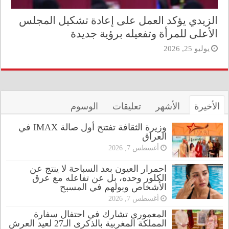
الزيدي يؤكد العمل على إعادة تشكيل المجلس
الأعلى للمرأة وتفعيله برؤية جديدة
يوليو 25, 2026
الأخيرة
الأشهر
تعليقات
الوسوم
وزيرة الثقافة تفتتح أول صالة IMAX في
العراق
أغسطس 7, 2026
احمرار العيون بعد السباحة لا ينتج عن
الكلور وحده، بل عن تفاعله مع عرق
الأشخاص وبولهم في المسبح
أغسطس 7, 2026
المعموري تشارك في احتفال سفارة
المملكة المغربية بالذكرى الـ27 لعيد العرش