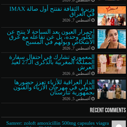
وزيرة الثقافة تفتتح أول صالة IMAX
في العراق
أغسطس 7, 2026
احمرار العيون بعد السباحة لا ينتج عن
الكلور وحده، بل عن تفاعله مع عرق
الأشخاص وبولهم في المسبح
أغسطس 7, 2026
المعموري تشارك في احتفال سفارة
المملكة المغربية بالذكرى الـ27 لعيد
العرش
أغسطس 6, 2026
الدار العراقية للأزياء تعزز حضورها
الدولي في مهرجان الأزياء والفنون
بجمهورية تتارستان
أغسطس 5, 2026
Recent Comments
Samrer: zoloft amoxicillin 500mg capsules viagra