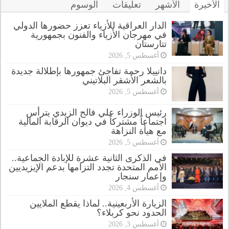
الأخيرة
الأشهر
تعليقات
الوسوم
الدار العراقية للأزياء تعزز حضورها الدولي
في مهرجان الأزياء والفنون بجمهورية
تتارستان
أغسطس 5, 2026
دانييلا رحمة تفاجئ جمهورها بإطلالة جديدة
بالشعر الأشقر البلاتيني
أغسطس 5, 2026
رئيس الوزراء علي فالح الزيدي يترأس
اجتماعاً مشتركاً في ديوان الرقابة المالية
مع هيأة النزاهة
أغسطس 5, 2026
في الذكرى الثانية عشرة للإبادة الجماعية..
الأمم المتحدة تجدد التزامها بدعم الإيزيديين
وإعمار سنجار
أغسطس 4, 2026
الزيارة الأربعينية.. لماذا يقطع الملايين
الحدود نحو كربلاء؟
أغسطس 3, 2026