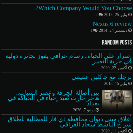
Which Company Would You Choose?
يناير 25, 2015
2
Nexus 6 review
ديسمبر 24, 2014
1
Random Posts
إصرار على الحياة.. رسام عراقي يفوز بجائزة دولية
في حرية التعبير
أكتوبر 22, 2020
برجك مع جاكلين عقيقي
يناير 15, 2018
بين أصالة الحِرفة وعصر الشباب..
هاجر حارث تُعيد إحياء فن الحياكة في
بغداد
يونيو 7, 2026
أغلاق مبنى ديوان محافظة ذي قار للمطالبة باطلاق
سراح الناشط سجاد العراقي
أكتوبر 11, 2020