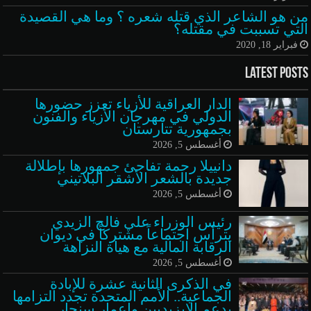
من هو الشاعر الذي قتله شعره ؟ وما هي القصيدة
التي تسببت في مقتله؟
فبراير 18, 2020
Latest Posts
الدار العراقية للأزياء تعزز حضورها
الدولي في مهرجان الأزياء والفنون
بجمهورية تتارستان
أغسطس 5, 2026
دانييلا رحمة تفاجئ جمهورها بإطلالة
جديدة بالشعر الأشقر البلاتيني
أغسطس 5, 2026
رئيس الوزراء علي فالح الزيدي
يترأس اجتماعاً مشتركاً في ديوان
الرقابة المالية مع هيأة النزاهة
أغسطس 5, 2026
في الذكرى الثانية عشرة للإبادة
الجماعية.. الأمم المتحدة تجدد التزامها
بدعم الإيزيديين وإعمار سنجار