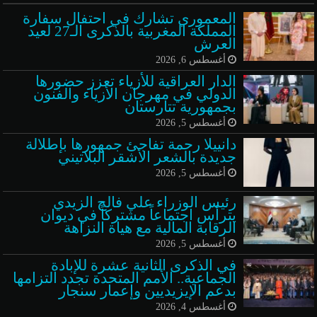
المعموري تشارك في احتفال سفارة
المملكة المغربية بالذكرى الـ27 لعيد
العرش
أغسطس 6, 2026
الدار العراقية للأزياء تعزز حضورها
الدولي في مهرجان الأزياء والفنون
بجمهورية تتارستان
أغسطس 5, 2026
دانييلا رحمة تفاجئ جمهورها بإطلالة
جديدة بالشعر الأشقر البلاتيني
أغسطس 5, 2026
رئيس الوزراء علي فالح الزيدي
يترأس اجتماعاً مشتركاً في ديوان
الرقابة المالية مع هيأة النزاهة
أغسطس 5, 2026
في الذكرى الثانية عشرة للإبادة
الجماعية.. الأمم المتحدة تجدد التزامها
بدعم الإيزيديين وإعمار سنجار
أغسطس 4, 2026