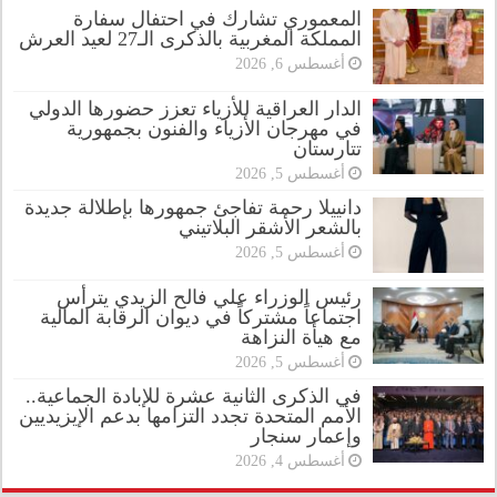
المعموري تشارك في احتفال سفارة
المملكة المغربية بالذكرى الـ27 لعيد العرش
أغسطس 6, 2026
الدار العراقية للأزياء تعزز حضورها الدولي
في مهرجان الأزياء والفنون بجمهورية
تتارستان
أغسطس 5, 2026
دانييلا رحمة تفاجئ جمهورها بإطلالة جديدة
بالشعر الأشقر البلاتيني
أغسطس 5, 2026
رئيس الوزراء علي فالح الزيدي يترأس
اجتماعاً مشتركاً في ديوان الرقابة المالية
مع هيأة النزاهة
أغسطس 5, 2026
في الذكرى الثانية عشرة للإبادة الجماعية..
الأمم المتحدة تجدد التزامها بدعم الإيزيديين
وإعمار سنجار
أغسطس 4, 2026