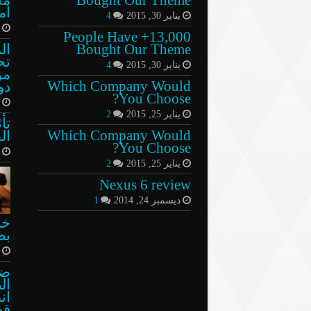
ام
يناير 30, 2015
4
أ
13,000+ People Have
Bought Our Theme
ال
تح
يناير 30, 2015
4
مؤ
Which Company Would
دو
You Choose?
د
يناير 25, 2015
2
تأ
Which Company Would
ال
You Choose?
د
يناير 25, 2015
2
Nexus 6 review
ديسمبر 24, 2014
1
خد
بص
د
ضب
ال
ان
قص