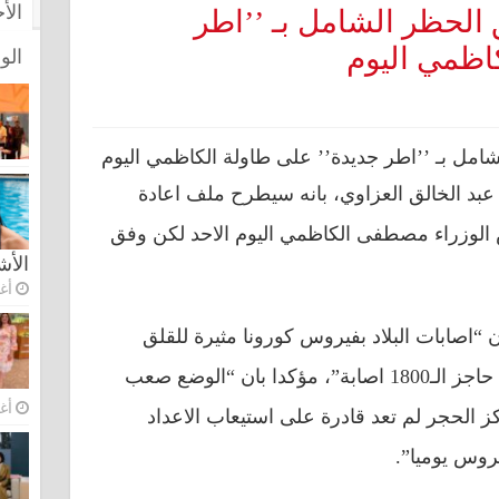
الأ
 الحظر الشامل بـ ’’اطر
اظمي اليوم
الو
ئب عبد الخالق العزاوي، بانه سيطرح ملف اعادة
 الوزراء مصطفى الكاظمي اليوم الاحد لكن وفق
الأ
أغس
اصابات البلاد بفيروس كورونا مثيرة للقلق
خاصة امس السبت ، والتي تجاوزت حاجز الـ1800 اصابة”، مؤكدا بان “الوضع صعب
أغس
 الحجر لم تعد قادرة على استيعاب الاعداد
يروس يوميا”.