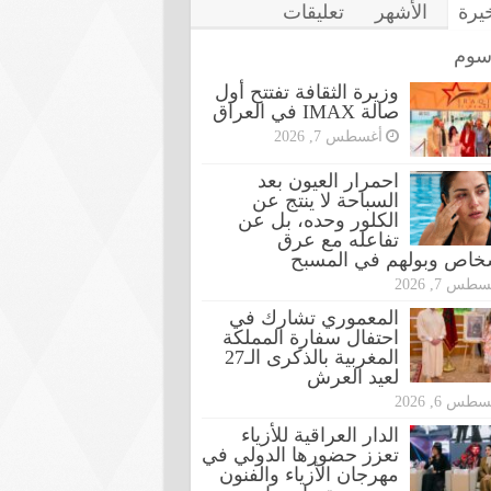
خيرة
الأشهر
تعليقات
سوم
وزيرة الثقافة تفتتح أول
صالة IMAX في العراق
أغسطس 7, 2026
احمرار العيون بعد
السباحة لا ينتج عن
الكلور وحده، بل عن
تفاعله مع عرق
شخاص وبولهم في المسبح
طس 7, 2026
المعموري تشارك في
احتفال سفارة المملكة
المغربية بالذكرى الـ27
لعيد العرش
طس 6, 2026
الدار العراقية للأزياء
تعزز حضورها الدولي في
مهرجان الأزياء والفنون