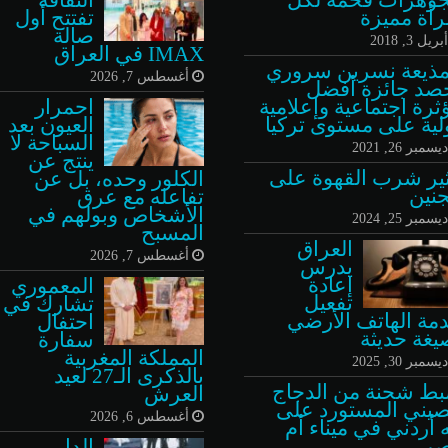
رأة مميزة
تفتتح أول
صالة
بريل 3, 2018
IMAX في العراق
مذيعة نسرين سروري
أغسطس 7, 2026
صد جائزة أفضل
ثرة اجتماعية وإعلامية
احمرار
لية على مستوى تركيا
العيون بعد
السباحة لا
يسمبر 26, 2021
ينتج عن
ثير شرب القهوة على
الكلور وحده، بل عن
جنين
تفاعله مع عرق
الأشخاص وبولهم في
يسمبر 25, 2024
المسبح
العراق
أغسطس 7, 2026
يدرس
إعادة
المعموري
تفعيل
تشارك في
مة الهاتف الأرضي
احتفال
يغة حديثة
سفارة
المملكة المغربية
يسمبر 30, 2025
بالذكرى الـ27 لعيد
ط شحنة من الدجاج
العرش
صيني المستورد على
أغسطس 6, 2026
ه أردني في ميناء أم
ر
الدار