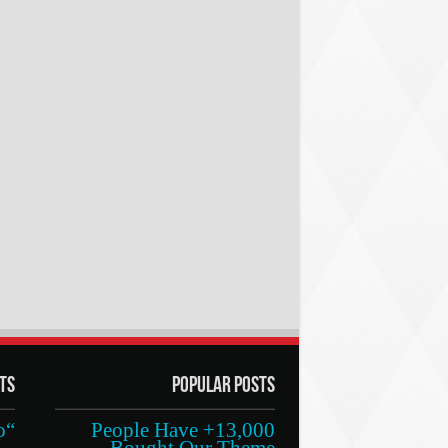
ts
Popular Posts
13,000+ People Have
Bought Our Theme
مج