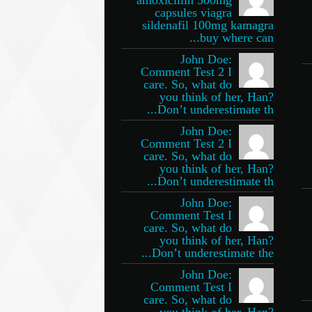
capsules viagra
sildenafil 100mg kamagra
buy where can...
John Doe:
Comment Test 2 I
care. So, what do
you think of her, Han?
Don’t underestimate th...
John Doe:
Comment Test 2 I
care. So, what do
you think of her, Han?
Don’t underestimate th...
John Doe:
Comment Test I
care. So, what do
you think of her, Han?
Don’t underestimate the...
John Doe:
Comment Test I
care. So, what do
you think of her, Han?