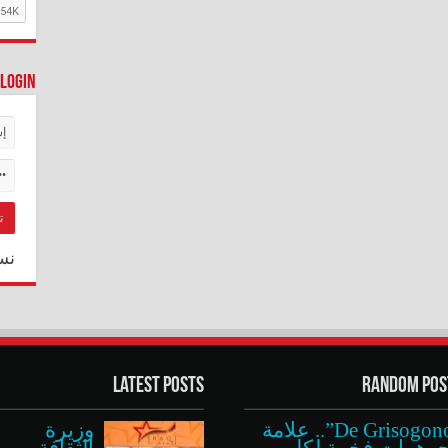
Login
نس
Latest Posts
Random Pos
“De Grisogono”.. علامة
وزيرة
وهرات فخمة لكل
الثقافة