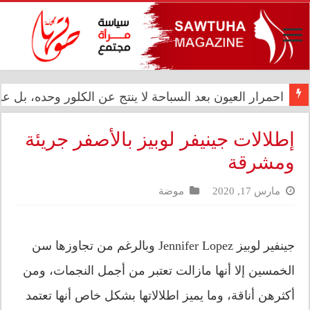
المعموري تشارك في احتفال سفارة المملكة المغربية بالذكرى الـ27 لع
احمرار العيون بعد السباحة لا ينتج عن الكلور وحده، بل
إطلالات جينيفر لوبيز بالأصفر جريئة
ومشرقة
مارس 17, 2020
موضة
جينفير لوبيز Jennifer Lopez وبالرغم من تجاوزها سن
الخمسين إلا أنها مازالت تعتبر من أجمل النجمات، ومن
أكثرهن أناقة، وما يميز اطلالاتها بشكل خاص أنها تعتمد