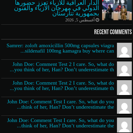
الدار العراقية للأزياء تعزز حضورها
الدولي في مهرجان الأزياء والفنون
بجمهورية تتارستان
أغسطس 5, 2026
Recent Comments
Samrer: zoloft amoxicillin 500mg capsules viagra
sildenafil 100mg kamagra buy where can...
John Doe: Comment Test 2 I care. So, what do
you think of her, Han? Don’t underestimate th...
John Doe: Comment Test 2 I care. So, what do
you think of her, Han? Don’t underestimate th...
John Doe: Comment Test I care. So, what do you
think of her, Han? Don’t underestimate the...
John Doe: Comment Test I care. So, what do you
think of her, Han? Don’t underestimate the...