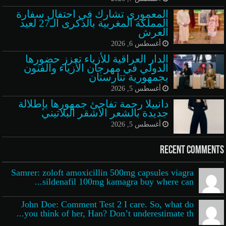
المعموري تشارك في احتفال سفارة
المملكة المغربية بالذكرى الـ27 لعيد
العرش
أغسطس 6, 2026
الدار العراقية للأزياء تعزز حضورها
الدولي في مهرجان الأزياء والفنون
بجمهورية تتارستان
أغسطس 5, 2026
دانييلا رحمة تفاجئ جمهورها بإطلالة
جديدة بالشعر الأشقر البلاتيني
أغسطس 5, 2026
Recent Comments
Samrer: zoloft amoxicillin 500mg capsules viagra
sildenafil 100mg kamagra buy where can...
John Doe: Comment Test 2 I care. So, what do
you think of her, Han? Don’t underestimate th...