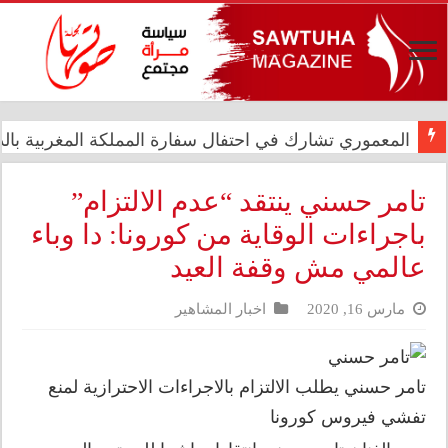
المعموري تشارك في احتفال سفارة المملكة المغربية بالذكرى الـ27 لع
الدار العراقية للأزياء تعزز حضورها الدولي في مهرجان الأ
تامر حسني ينتقد “عدم الالتزام”
باجراءات الوقاية من كورونا: دا وباء
عالمي مش وقفة العيد
مارس 16, 2020
اخبار المشاهير
تامر حسني يطلب الالتزام بالاجراءات الاحترازية لمنع
تفشي فيروس كورونا