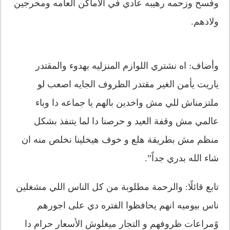
وفسح وزحمه رهيبه عادي في الاماكن العامه ومخرجين
ولادهم.
وأضاف: اه نشتري اللوازم المنزليه بهدوء والمقتدر
ياريت يأمن الغير مقتدر الظروف الجايه اصعب لو
ملتزمناش للي مش واخدين بالهم يا جماعه دا وباء
عالمي مش وقفة العيد و حرصنا دا لما يتنفذ بشكل
منظم مش بطريقة هلع و خوف هيخلينا نخلص منه ان
شاء الله بدري جداً”.
تابع قائلًا: والرحمة مطلوبة من كل الناس اللي مشغلين
ناس بيوميه انهم يحافظوا الفتره دي على اجورهم
وًمراعات ظروفهم و التجار ميغلوش الأسعار حرام دا