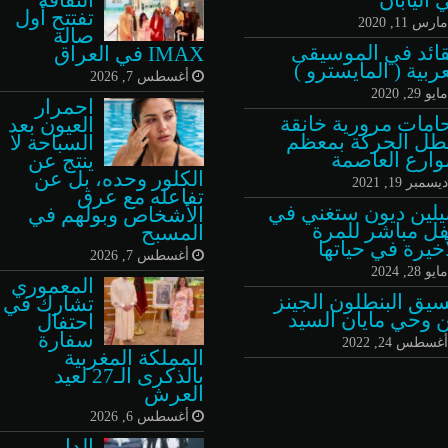
تفتتح أول
ارس 11, 2020
صالة
قائد في الموسيقى
IMAX في العراق
عربية ( المايسترو )
أغسطس 7, 2026
ايو 29, 2020
احمرار
امات مرورية خانقة
العيون بعد
طل الحركة بمعظم
السباحة لا
ارع العاصمة
ينتج عن
الكلور وحده، بل عن
يسمبر 19, 2021
تفاعله مع عرق
لين ديون ستغني في
الأشخاص وبولهم في
ل مباشر للمرة
المسبح
أخيرة في حياتها
أغسطس 7, 2026
ايو 28, 2024
المعموري
سيق البنطلون الجينز
تشارك في
 وحي مايان السيد
احتفال
سفارة
غسطس 24, 2022
المملكة المغربية
بالذكرى الـ27 لعيد
العرش
أغسطس 6, 2026
الدار