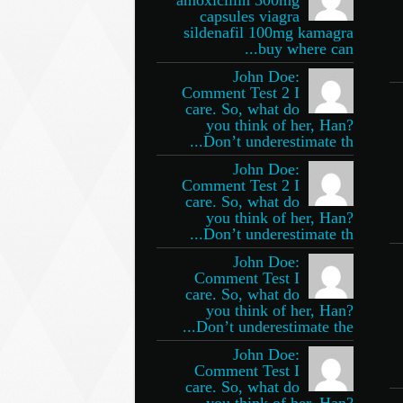
capsules viagra
sildenafil 100mg kamagra
buy where can...
John Doe:
Comment Test 2 I
care. So, what do
you think of her, Han?
Don’t underestimate th...
John Doe:
Comment Test 2 I
care. So, what do
you think of her, Han?
Don’t underestimate th...
John Doe:
Comment Test I
care. So, what do
you think of her, Han?
Don’t underestimate the...
John Doe:
Comment Test I
care. So, what do
you think of her, Han?