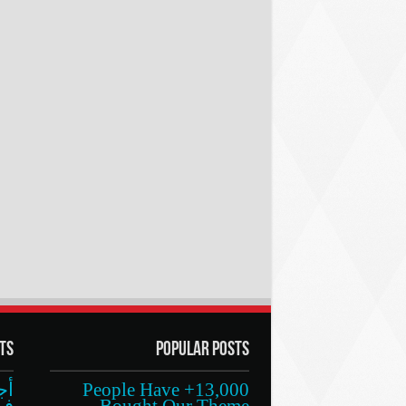
ts
Popular Posts
13,000+ People Have
أج
Bought Our Theme
في