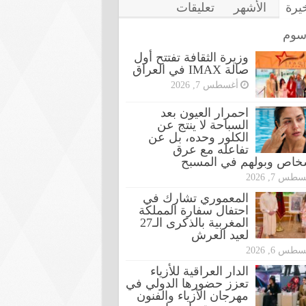
خيرة
الأشهر
تعليقات
سوم
وزيرة الثقافة تفتتح أول
صالة IMAX في العراق
أغسطس 7, 2026
احمرار العيون بعد
السباحة لا ينتج عن
الكلور وحده، بل عن
تفاعله مع عرق
شخاص وبولهم في المسبح
طس 7, 2026
المعموري تشارك في
احتفال سفارة المملكة
المغربية بالذكرى الـ27
لعيد العرش
طس 6, 2026
الدار العراقية للأزياء
تعزز حضورها الدولي في
مهرجان الأزياء والفنون