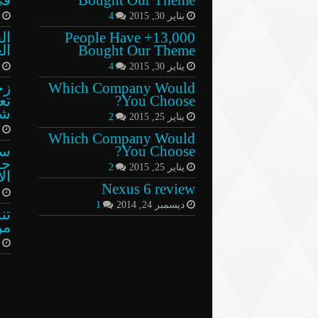
يناير 30, 2015
4
م
13,000+ People Have
ال
Bought Our Theme
ال
يناير 30, 2015
4
م
Which Company Would
زح
You Choose?
تع
شو
يناير 25, 2015
2
د
Which Company Would
You Choose?
سي
حف
يناير 25, 2015
2
ال
Nexus 6 review
م
ديسمبر 24, 2014
1
تن
من
أ