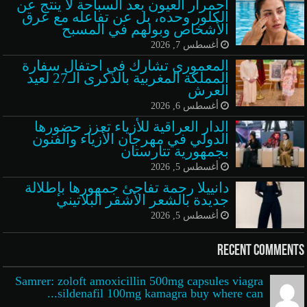
احمرار العيون بعد السباحة لا ينتج عن
الكلور وحده، بل عن تفاعله مع عرق
الأشخاص وبولهم في المسبح
أغسطس 7, 2026
المعموري تشارك في احتفال سفارة
المملكة المغربية بالذكرى الـ27 لعيد
العرش
أغسطس 6, 2026
الدار العراقية للأزياء تعزز حضورها
الدولي في مهرجان الأزياء والفنون
بجمهورية تتارستان
أغسطس 5, 2026
دانييلا رحمة تفاجئ جمهورها بإطلالة
جديدة بالشعر الأشقر البلاتيني
أغسطس 5, 2026
Recent Comments
Samrer: zoloft amoxicillin 500mg capsules viagra
sildenafil 100mg kamagra buy where can...