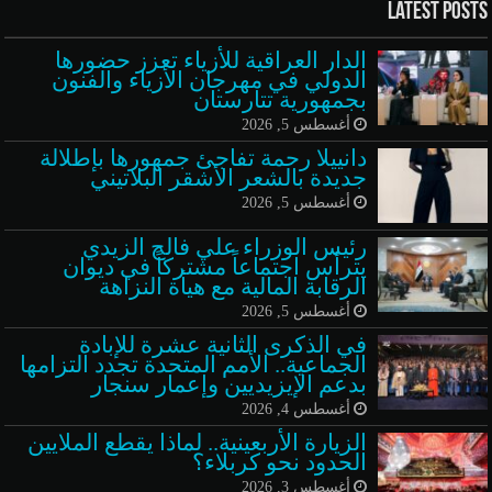
Latest Posts
الدار العراقية للأزياء تعزز حضورها
الدولي في مهرجان الأزياء والفنون
بجمهورية تتارستان
أغسطس 5, 2026
دانييلا رحمة تفاجئ جمهورها بإطلالة
جديدة بالشعر الأشقر البلاتيني
أغسطس 5, 2026
رئيس الوزراء علي فالح الزيدي
يترأس اجتماعاً مشتركاً في ديوان
الرقابة المالية مع هيأة النزاهة
أغسطس 5, 2026
في الذكرى الثانية عشرة للإبادة
الجماعية.. الأمم المتحدة تجدد التزامها
بدعم الإيزيديين وإعمار سنجار
أغسطس 4, 2026
الزيارة الأربعينية.. لماذا يقطع الملايين
الحدود نحو كربلاء؟
أغسطس 3, 2026