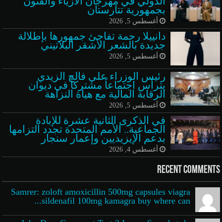
الدولي في مهرجان الأزياء والفنون
بجمهورية تتارستان
أغسطس 5, 2026
دانييلا رحمة تفاجئ جمهورها بإطلالة
جديدة بالشعر الأشقر البلاتيني
أغسطس 5, 2026
رئيس الوزراء علي فالح الزيدي
يترأس اجتماعاً مشتركاً في ديوان
الرقابة المالية مع هيأة النزاهة
أغسطس 5, 2026
في الذكرى الثانية عشرة للإبادة
الجماعية.. الأمم المتحدة تجدد التزامها
بدعم الإيزيديين وإعمار سنجار
أغسطس 4, 2026
Recent Comments
Samrer: zoloft amoxicillin 500mg capsules viagra
sildenafil 100mg kamagra buy where can...