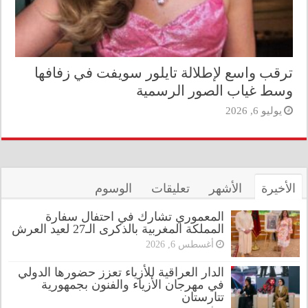
ترقب واسع لإطلالة تايلور سويفت في زفافها
وسط غياب الصور الرسمية
يوليو 6, 2026
الأخيرة
الأشهر
تعليقات
الوسوم
المعموري تشارك في احتفال سفارة
المملكة المغربية بالذكرى الـ27 لعيد العرش
أغسطس 6, 2026
الدار العراقية للأزياء تعزز حضورها الدولي
في مهرجان الأزياء والفنون بجمهورية
تتارستان