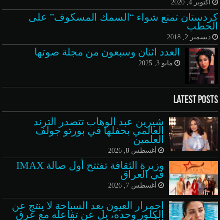
أكتوبر 4, 2020
كردستان تمنع شواء “السمك المسكوف” على
الحطب
ديسمبر 2, 2018
العدد اثنان وسبعون من مجلة صوتها
مايو 3, 2025
Latest Posts
شيرين عبد الوهاب تتصدر الترند
العالمي بحفلها في بورتو جولف
العلمين
أغسطس 8, 2026
وزيرة الثقافة تفتتح أول صالة IMAX
في العراق
أغسطس 7, 2026
احمرار العيون بعد السباحة لا ينتج عن
الكلور وحده، بل عن تفاعله مع عرق