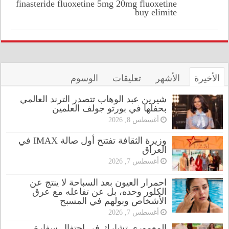
finasteride
fluoxetine 5mg
20mg fluoxetine
buy elimite
الأخيرة
الأشهر
تعليقات
الوسوم
شيرين عبد الوهاب تتصدر الترند العالمي
بحفلها في بورتو جولف العلمين
أغسطس 8, 2026
وزيرة الثقافة تفتتح أول صالة IMAX في
العراق
أغسطس 7, 2026
احمرار العيون بعد السباحة لا ينتج عن
الكلور وحده، بل عن تفاعله مع عرق
الأشخاص وبولهم في المسبح
أغسطس 7, 2026
المعموري تشارك في احتفال سفارة