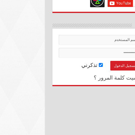
تذكرني
يت كلمة المرور ؟