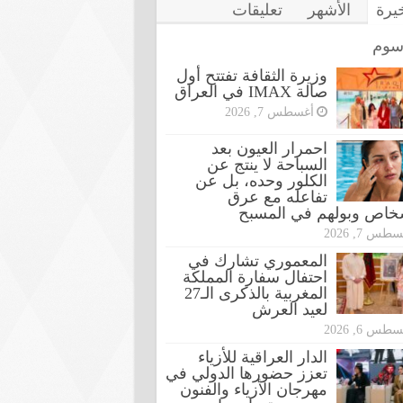
خيرة
الأشهر
تعليقات
سوم
وزيرة الثقافة تفتتح أول
صالة IMAX في العراق
أغسطس 7, 2026
احمرار العيون بعد
السباحة لا ينتج عن
الكلور وحده، بل عن
تفاعله مع عرق
شخاص وبولهم في المسبح
طس 7, 2026
المعموري تشارك في
احتفال سفارة المملكة
المغربية بالذكرى الـ27
لعيد العرش
طس 6, 2026
الدار العراقية للأزياء
تعزز حضورها الدولي في
مهرجان الأزياء والفنون