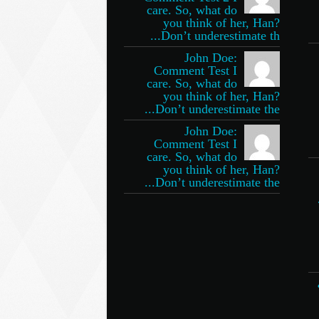
care. So, what do
you think of her, Han?
Don’t underestimate th...
John Doe:
Comment Test I
care. So, what do
you think of her, Han?
Don’t underestimate the...
John Doe:
Comment Test I
care. So, what do
you think of her, Han?
Don’t underestimate the...