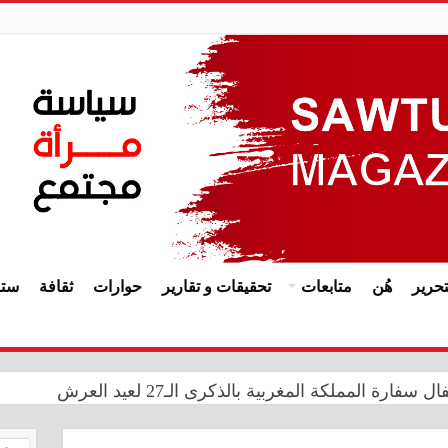
حرير
هُن
متابعات
تحقيقات و تقارير
حوارات
ثقافة
ستا
ة المملكة المغربية بالذكرى الـ27 لعيد العرش
زز حضورها الدولي في مهرجان الأزياء والفنون بجمهورية تتارستان