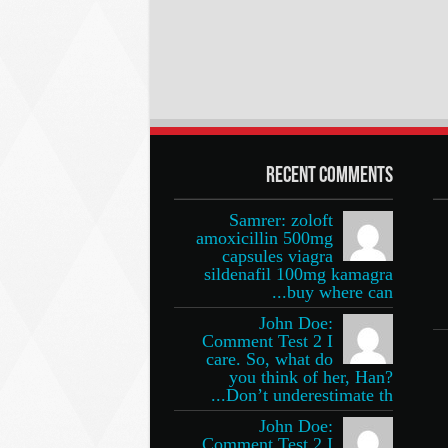
Recent Comments
Samrer: zoloft
amoxicillin 500mg
capsules viagra
sildenafil 100mg kamagra
buy where can...
John Doe:
Comment Test 2 I
care. So, what do
you think of her, Han?
Don’t underestimate th...
John Doe:
Comment Test 2 I