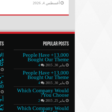
أغسطس 4, 2026
ts
Popular Posts
13,000+ People Have
ال
Bought Our Theme
قر
كأ
يناير 30, 2015
4
م
13,000+ People Have
Bought Our Theme
“ح
عث
يناير 30, 2015
4
130 
Which Company Would
ي
You Choose?
أج
يناير 25, 2015
2
بر
Which Company Would
تع