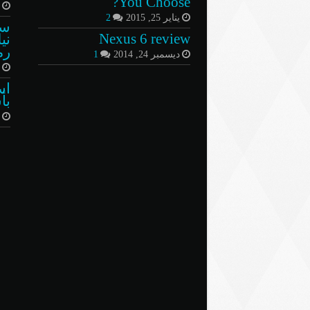
You Choose?
م
يناير 25, 2015
2
سي
Nexus 6 review
ني
رمض
ديسمبر 24, 2014
1
ف
اس
بأ
أ