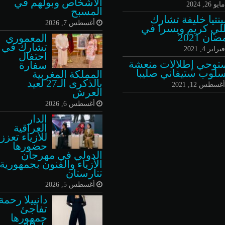
الأشخاص وبولهم في
ايو 26, 2024
المسبح
نتيا خليفة تشارك
أغسطس 7, 2026
للي كريم ويسرا في
ان 2021
المعموري
تشارك في
براير 4, 2021
احتفال
توحي إطلالات منعشة
سفارة
سلوب ستيفاني صليبا
المملكة المغربية
بالذكرى الـ27 لعيد
غسطس 12, 2021
العرش
أغسطس 6, 2026
الدار
العراقية
للأزياء تعزز
حضورها
الدولي في مهرجان
الأزياء والفنون بجمهورية
تتارستان
أغسطس 5, 2026
دانييلا رحمة
تفاجئ
جمهورها