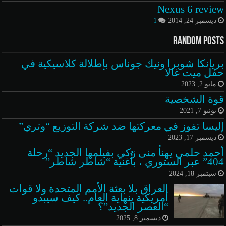
Nexus 6 review
ديسمبر 24, 2014
1
Random Posts
بريانكا شوبرا ونيك جوناس بإطلالة كلاسيكية في
حفل ميت غالا
مايو 2, 2023
قوة الشخصية
يونيو 7, 2021
إليسا تفوز في معركتها ضد شركة التوزيع “وتري”
ديسمبر 17, 2023
أحمد حلمي يهنأ منى زكي بفيلمها الجديد “رحلة
404” عبر الستوري ، بأُغنية “شاطر شاطر”
سبتمبر 18, 2024
العراق بلا بعثة الأمم المتحدة ولا قوات
أمريكية بنهاية العام.. كيف سيبدو
“العصر الجديد”؟
ديسمبر 8, 2025