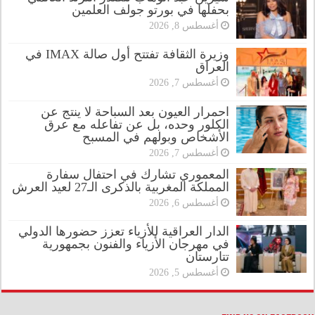
بحفلها في بورتو جولف العلمين
أغسطس 8, 2026
وزيرة الثقافة تفتتح أول صالة IMAX في
العراق
أغسطس 7, 2026
احمرار العيون بعد السباحة لا ينتج عن
الكلور وحده، بل عن تفاعله مع عرق
الأشخاص وبولهم في المسبح
أغسطس 7, 2026
المعموري تشارك في احتفال سفارة
المملكة المغربية بالذكرى الـ27 لعيد العرش
أغسطس 6, 2026
الدار العراقية للأزياء تعزز حضورها الدولي
في مهرجان الأزياء والفنون بجمهورية
تتارستان
أغسطس 5, 2026