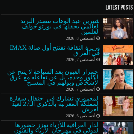
Latest Posts
شيرين عبد الوهاب تتصدر الترند
العالمي بحفلها في بورتو جولف
العلمين
أغسطس 8, 2026
وزيرة الثقافة تفتتح أول صالة IMAX
في العراق
أغسطس 7, 2026
احمرار العيون بعد السباحة لا ينتج عن
الكلور وحده، بل عن تفاعله مع عرق
الأشخاص وبولهم في المسبح
أغسطس 7, 2026
المعموري تشارك في احتفال سفارة
المملكة المغربية بالذكرى الـ27 لعيد
العرش
أغسطس 6, 2026
الدار العراقية للأزياء تعزز حضورها
الدولي في مهرجان الأزياء والفنون