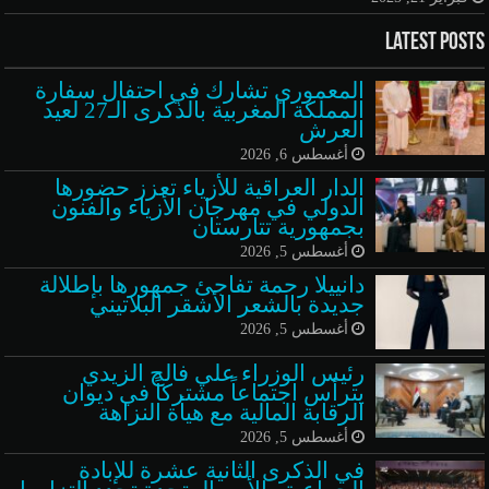
Latest Posts
المعموري تشارك في احتفال سفارة
المملكة المغربية بالذكرى الـ27 لعيد
العرش
أغسطس 6, 2026
الدار العراقية للأزياء تعزز حضورها
الدولي في مهرجان الأزياء والفنون
بجمهورية تتارستان
أغسطس 5, 2026
دانييلا رحمة تفاجئ جمهورها بإطلالة
جديدة بالشعر الأشقر البلاتيني
أغسطس 5, 2026
رئيس الوزراء علي فالح الزيدي
يترأس اجتماعاً مشتركاً في ديوان
الرقابة المالية مع هيأة النزاهة
أغسطس 5, 2026
في الذكرى الثانية عشرة للإبادة