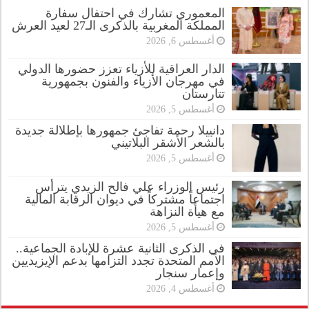
المعموري تشارك في احتفال سفارة
المملكة المغربية بالذكرى الـ27 لعيد العرش
أغسطس 6, 2026
الدار العراقية للأزياء تعزز حضورها الدولي
في مهرجان الأزياء والفنون بجمهورية
تتارستان
أغسطس 5, 2026
دانييلا رحمة تفاجئ جمهورها بإطلالة جديدة
بالشعر الأشقر البلاتيني
أغسطس 5, 2026
رئيس الوزراء علي فالح الزيدي يترأس
اجتماعاً مشتركاً في ديوان الرقابة المالية
مع هيأة النزاهة
أغسطس 5, 2026
في الذكرى الثانية عشرة للإبادة الجماعية..
الأمم المتحدة تجدد التزامها بدعم الإيزيديين
وإعمار سنجار
أغسطس 4, 2026