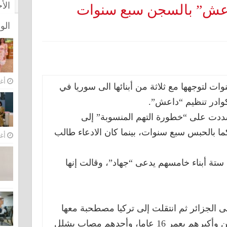
الأ
عش” بالسجن سبع سنوات
الو
أغس
 لتوجهها مع ثلاثة من أبنائها الى
سوريا في
شددت على “خطورة التهم المنسوبة” إلى
 خاسر (42 عاما)، حكما بالحبس سبع سنوات، بينما كان الادعاء طالب
أغس
ستة أبناء خامسهم يدعى “جهاد”، وقالت إنها
الجزائر ثم انتقلت إلى
تركيا مصطحبة معها
ثلاثة من أبنائها أصغرهم بعمر عامين وأكبرهم بعمر 16 عاما، وأحدهم مصاب بشلل