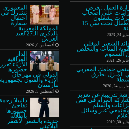
ارة العمل : فرض
المعموري
امات على أصحاب
تشارك في
كات يشغلون
احتفال
الأطفال تحت سن 15
سفارة
ة
المملكة المغربية
بالذكرى الـ27 لعيد
ايو 24, 2023
العرش
ائد الشعير المغلي
أغسطس 6, 2026
قوية المناعة والتخلص
 السموم
الدار
العراقية
ناير 26, 2021
للأزياء تعزز
نعي حمامكِ المغربي
حضورها
 المنزل بطرق
الدولي في مهرجان
يطة
الأزياء والفنون بجمهورية
تتارستان
ارس 24, 2020
أغسطس 5, 2026
شة تدريبية عن تعزيز
اركه المرأة في فض
دانييلا رحمة
نزاعات والسلم
تفاجئ
مجتمعي عبر وسائل
جمهورها
اعلام
بإطلالة
جديدة بالشعر الأشقر
ناير 30, 2019
البلاتيني