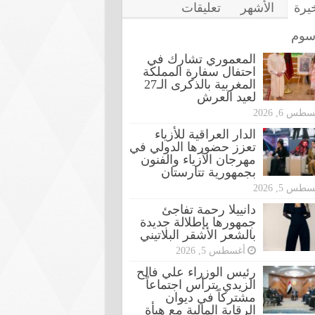
خيرة
الأشهر
تعليقات
سوم
المعموري تشارك في
احتفال سفارة المملكة
المغربية بالذكرى الـ27
لعيد العرش
طس 6, 2026
الدار العراقية للأزياء
تعزز حضورها الدولي في
مهرجان الأزياء والفنون
بجمهورية تتارستان
طس 5, 2026
دانييلا رحمة تفاجئ
جمهورها بإطلالة جديدة
بالشعر الأشقر البلاتيني
أغسطس 5, 2026
رئيس الوزراء علي فالح
الزيدي يترأس اجتماعاً
مشتركاً في ديوان
الرقابة المالية مع هيأة