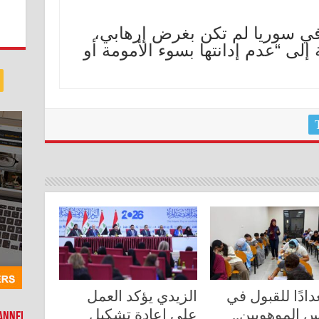
 في سوريا لم تكن بغرض إرهابي،
لى “عدم إدانتها بسوء الأمومة أو
دادًا للقبول في
الزيدي يؤكد العمل
 الموهوبين..
على إعادة تشكيل
hannel