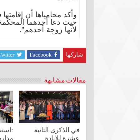
وأكد محامياها أن إقامتها
حيث دعا أحدهما المحكمة إ
لأنها زوجة أحدهم”.
Twitter
Facebook
شاركها
مقالات مشابهة
في الذكرى الثانية
:استع
عشرة للإبادة
مدارس