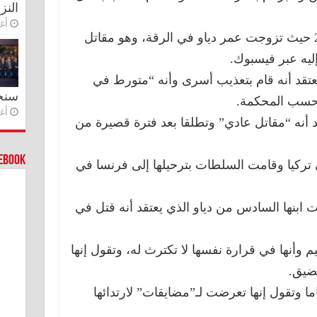
النز
أغس
ووصلت إلى سوريا أواخر أيار 2015 حيث تزوجت عمر دياو في الرقة، وهو مقاتل
يه عبر
فيسبوك.
عتقد أنه قام بتعذيب أسرى وأنه “متورط في
سنج
حسب المحكمة.
أغس
أنه “مقاتل عادي” وتطلقا بعد فترة قصيرة من
cebook
ى تركيا وقامت السلطات بترحيلها إلى فرنسا في
ت ابنها السادس من دياو الذي يعتقد أنه قتل في
م وأنها في قرارة نفسها لا تكترث له، وتقول إنها
ضيق.
لام بعمر 17 عاما وتقول إنها تعرضت لـ”مضايقات” لارتدائها