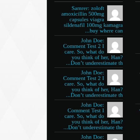
Samrer: zoloft
amoxicillin 500mg
capsules viagra
sildenafil 100mg kamagra
buy where can...
John Doe:
Comment Test 2 I
care. So, what do
you think of her, Han?
Don’t underestimate th...
John Doe:
Comment Test 2 I
care. So, what do
you think of her, Han?
Don’t underestimate th...
John Doe:
Comment Test I
care. So, what do
you think of her, Han?
Don’t underestimate the...
John Doe: