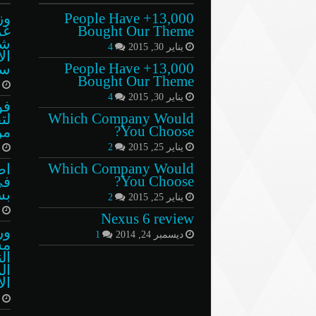
13,000+ People Have
وز
Bought Our Theme
غر
شر
يناير 30, 2015
4
13,000+ People Have
سن
Bought Our Theme
م
يناير 30, 2015
4
فو
Which Company Would
لت
You Choose?
من
يناير 25, 2015
2
ي
Which Company Would
اص
You Choose?
في
بس
يناير 25, 2015
2
م
Nexus 6 review
ور
ديسمبر 24, 2014
1
مش
ال
ال
ال
ي