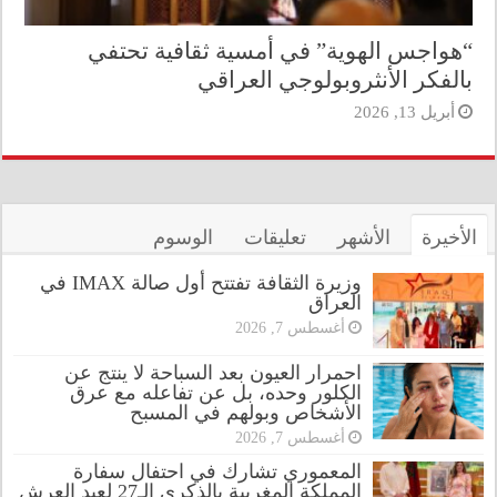
“هواجس الهوية” في أمسية ثقافية تحتفي
بالفكر الأنثروبولوجي العراقي
أبريل 13, 2026
الأخيرة
الأشهر
تعليقات
الوسوم
وزيرة الثقافة تفتتح أول صالة IMAX في
العراق
أغسطس 7, 2026
احمرار العيون بعد السباحة لا ينتج عن
الكلور وحده، بل عن تفاعله مع عرق
الأشخاص وبولهم في المسبح
أغسطس 7, 2026
المعموري تشارك في احتفال سفارة
المملكة المغربية بالذكرى الـ27 لعيد العرش