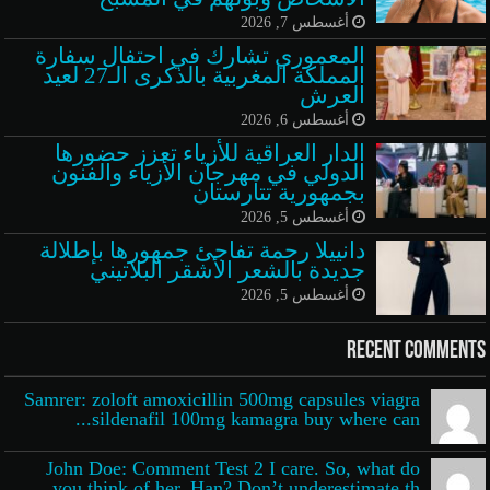
أغسطس 7, 2026
المعموري تشارك في احتفال سفارة
المملكة المغربية بالذكرى الـ27 لعيد
العرش
أغسطس 6, 2026
الدار العراقية للأزياء تعزز حضورها
الدولي في مهرجان الأزياء والفنون
بجمهورية تتارستان
أغسطس 5, 2026
دانييلا رحمة تفاجئ جمهورها بإطلالة
جديدة بالشعر الأشقر البلاتيني
أغسطس 5, 2026
Recent Comments
Samrer: zoloft amoxicillin 500mg capsules viagra
sildenafil 100mg kamagra buy where can...
John Doe: Comment Test 2 I care. So, what do
you think of her, Han? Don’t underestimate th...