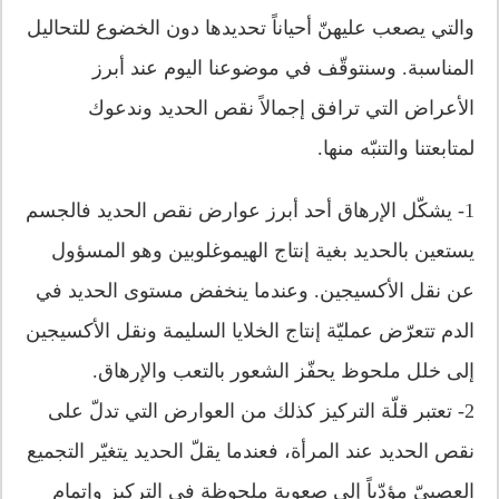
والتي يصعب عليهنّ أحياناً تحديدها دون الخضوع للتحاليل
المناسبة. وسنتوقّف في موضوعنا اليوم عند أبرز
الأعراض التي ترافق إجمالاً نقص الحديد وندعوك
لمتابعتنا والتنبّه منها.
1-
يشكّل الإرهاق أحد أبرز عوارض نقص الحديد فالجسم
يستعين بالحديد بغية إنتاج الهيموغلوبين وهو المسؤول
عن نقل الأكسيجين. وعندما ينخفض مستوى الحديد في
الدم تتعرّض عمليّة إنتاج الخلايا السليمة ونقل الأكسيجين
إلى خلل ملحوظ يحفّز الشعور بالتعب والإرهاق.
2-
تعتبر قلّة التركيز كذلك من العوارض التي تدلّ على
نقص الحديد عند المرأة، فعندما يقلّ الحديد يتغيّر التجميع
العصبيّ مؤدّياً إلى صعوبة ملحوظة في التركيز وإتمام