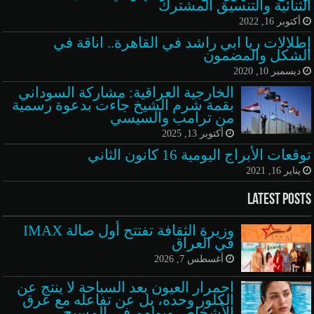
الثنائية والتنسيق المشترك
أكتوبر 16, 2022
إطلالات ريا ابي راشد في القاهرة.. اناقة في
الشكل والمضمون
ديسمبر 10, 2020
الخارجية العراقية: مشاركة السوداني
بقمة شرم الشيخ جاءت بدعوة رسمية
من ترامب والسيسي
أكتوبر 13, 2025
توقعات الأبراج اليومية 16 كانون الثاني
يناير 16, 2021
Latest Posts
وزيرة الثقافة تفتتح أول صالة IMAX
في العراق
أغسطس 7, 2026
احمرار العيون بعد السباحة لا ينتج عن
الكلور وحده، بل عن تفاعله مع عرق
الأشخاص وبولهم في المسبح