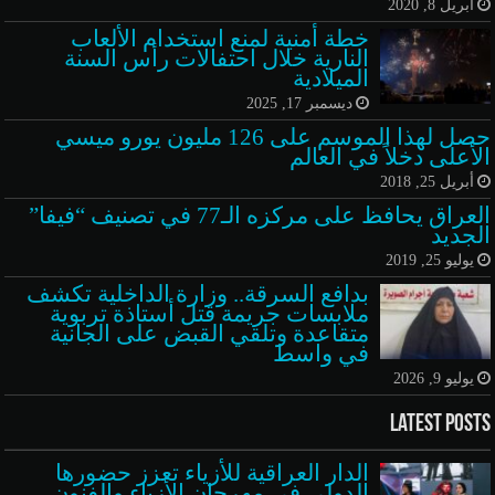
أبريل 8, 2020
خطة أمنية لمنع استخدام الألعاب
النارية خلال احتفالات رأس السنة
الميلادية
ديسمبر 17, 2025
حصل لهذا الموسم على 126 مليون يورو ميسي
الأعلى دخلاً في العالم
أبريل 25, 2018
العراق يحافظ على مركزه الـ77 في تصنيف “فيفا”
الجديد
يوليو 25, 2019
بدافع السرقة.. وزارة الداخلية تكشف
ملابسات جريمة قتل أستاذة تربوية
متقاعدة وتلقي القبض على الجانية
في واسط
يوليو 9, 2026
Latest Posts
الدار العراقية للأزياء تعزز حضورها
الدولي في مهرجان الأزياء والفنون