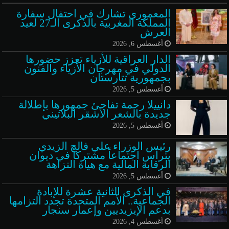
المعموري تشارك في احتفال سفارة
المملكة المغربية بالذكرى الـ27 لعيد
العرش
أغسطس 6, 2026
الدار العراقية للأزياء تعزز حضورها
الدولي في مهرجان الأزياء والفنون
بجمهورية تتارستان
أغسطس 5, 2026
دانييلا رحمة تفاجئ جمهورها بإطلالة
جديدة بالشعر الأشقر البلاتيني
أغسطس 5, 2026
رئيس الوزراء علي فالح الزيدي
يترأس اجتماعاً مشتركاً في ديوان
الرقابة المالية مع هيأة النزاهة
أغسطس 5, 2026
في الذكرى الثانية عشرة للإبادة
الجماعية.. الأمم المتحدة تجدد التزامها
بدعم الإيزيديين وإعمار سنجار
أغسطس 4, 2026