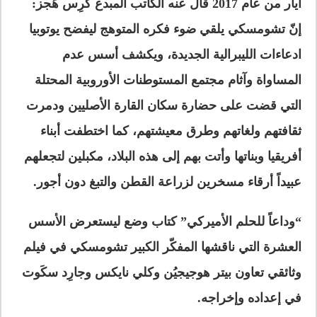
آيار من عام 2017 قال عنه الكاتب المبدع كرِس هَجز:
إنّ تشومسكي يلقي ضوء فكره المتوهج ليفضح يوتوبيا
ادعاءات الليبرالية الجديدة، ويكشف أسس عدم
المساواة وآثام مجتمع المستوطنات الأوروبية المحتلة
التي قضت على حضارة سكان القارة الأصليين ودمرت
ثقافتهم ولغاتهم وطرق معيشتهم، كما اختطفت أبناء
أفريقيا وبناتها وأتت بهم إلى هذه البلاد، مكبلين لتجعلهم
عبيداً أرقاء مسخرين لزراعة القطن والتبغ دون أجور.
“وداعاً للحلم الأميركي” كتاب وضع ليستعرض الأسس
العشرة التي ناقشها المفكّر الكبير تشومسكي في فيلم
وثائقي تعاون بيتر هوجيجيُن وكلي نايكس وجارِد سكَوت
في إعداده وإخراجه.