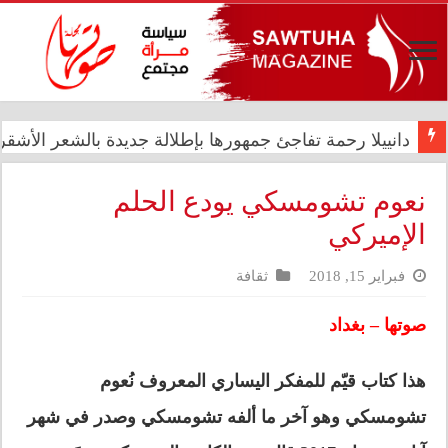
دانييلا رحمة تفاجئ جمهورها بإطلالة جديدة بالشعر الأشقر ا
رئيس الوزراء علي فالح الزيدي يترأس اجتماعاً مشتركاً في د
نعوم تشومسكي يودع الحلم
الإميركي
فبراير 15, 2018
ثقافة
صوتها – بغداد
هذا كتاب قيّم للمفكر اليساري المعروف نُعوم
تشومسكي وهو آخر ما ألفه تشومسكي وصدر في شهر