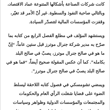
كانت شركات الصناعة بأشكالها المتنوعة عماد الاقتصاد،
وبالتالي صاحبة النفوذ والسطوة. غير أنّ الأمر قد تغيّر،
وقفزت المؤسسات المالية لتتصدّر السيادة.
ويستشهد المؤلف في مطلع الفصل الرابع من كتابه بما
صرّح به مدير شركة جنرال موترز قبل ستين عاماً، “إنّ
ما هو في صالح جنرال موترز، يصبّ في صالح البلد
بكامله”. كما أن عكس المقولة صحيح أيضاً، “فما هو في
صالح البلد يصبّ في صالح جنرال موترز”.
ويمضي تشومسكي في فصول كتابه اللاحقة ليسلط
الضوء على قضايا شغلت الرأي العام والحكومات
والمجتمعات والمؤسسات الدولية وظواهر وسياسات