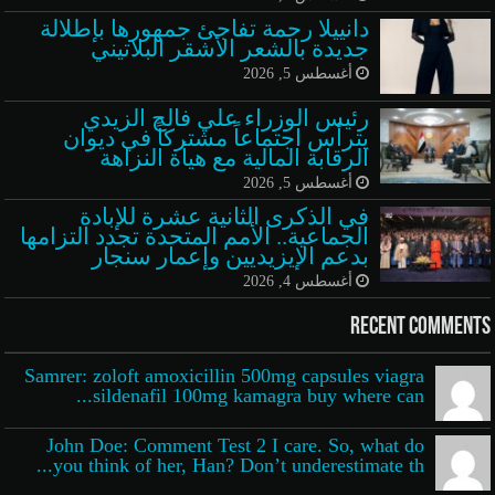
دانييلا رحمة تفاجئ جمهورها بإطلالة
جديدة بالشعر الأشقر البلاتيني
أغسطس 5, 2026
رئيس الوزراء علي فالح الزيدي
يترأس اجتماعاً مشتركاً في ديوان
الرقابة المالية مع هيأة النزاهة
أغسطس 5, 2026
في الذكرى الثانية عشرة للإبادة
الجماعية.. الأمم المتحدة تجدد التزامها
بدعم الإيزيديين وإعمار سنجار
أغسطس 4, 2026
Recent Comments
Samrer: zoloft amoxicillin 500mg capsules viagra
sildenafil 100mg kamagra buy where can...
John Doe: Comment Test 2 I care. So, what do
you think of her, Han? Don’t underestimate th...