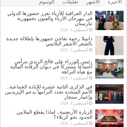
الأخيرة
الأشهر
تعليقات
الوسوم
الدار العراقية للأزياء تعزز حضورها الدولي
في مهرجان الأزياء والفنون بجمهورية
تتارستان
أغسطس 5, 2026
دانييلا رحمة تفاجئ جمهورها بإطلالة جديدة
بالشعر الأشقر البلاتيني
أغسطس 5, 2026
رئيس الوزراء علي فالح الزيدي يترأس
اجتماعاً مشتركاً في ديوان الرقابة المالية
مع هيأة النزاهة
أغسطس 5, 2026
في الذكرى الثانية عشرة للإبادة الجماعية..
الأمم المتحدة تجدد التزامها بدعم الإيزيديين
وإعمار سنجار
أغسطس 4, 2026
الزيارة الأربعينية.. لماذا يقطع الملايين
الحدود نحو كربلاء؟
أغسطس 3, 2026