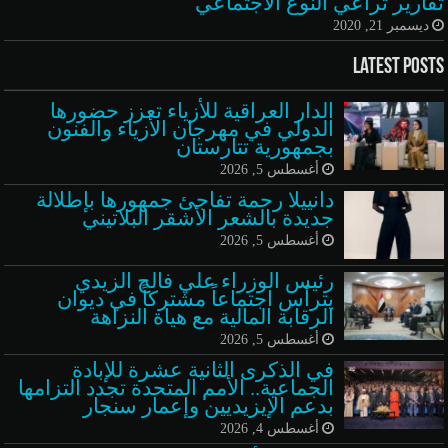
تقارير تراعي النوع الاجتماعي
ديسمبر 21, 2020
Latest Posts
الدار العراقية للأزياء تعزز حضورها
الدولي في مهرجان الأزياء والفنون
بجمهورية تتارستان
أغسطس 5, 2026
دانييلا رحمة تفاجئ جمهورها بإطلالة
جديدة بالشعر الأشقر البلاتيني
أغسطس 5, 2026
رئيس الوزراء علي فالح الزيدي
يترأس اجتماعاً مشتركاً في ديوان
الرقابة المالية مع هيأة النزاهة
أغسطس 5, 2026
في الذكرى الثانية عشرة للإبادة
الجماعية.. الأمم المتحدة تجدد التزامها
بدعم الإيزيديين وإعمار سنجار
أغسطس 4, 2026