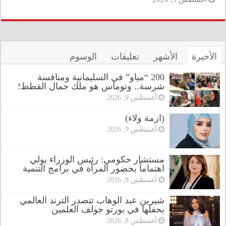
الأخيرة
الأشهر
تعليقات
الوسوم
200 “مياو” في السليمانية ومنافسة
شرسة.. وتوماس هو ملك جمال القطط!
أغسطس 9, 2026
(ازمة ولاء)
أغسطس 9, 2026
مستشار حكومي: رئيس الوزراء يولي
اهتماماً بحضور المرأة في برامج التنمية
أغسطس 9, 2026
شيرين عبد الوهاب تتصدر الترند العالمي
بحفلها في بورتو جولف العلمين
أغسطس 8, 2026