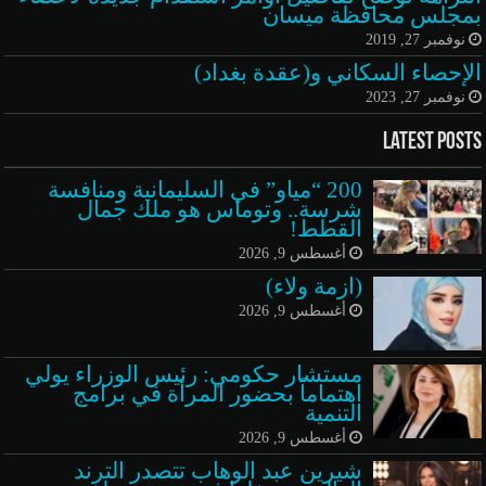
بمجلس محافظة ميسان
نوفمبر 27, 2019
الإحصاء السكاني و(عقدة بغداد)
نوفمبر 27, 2023
Latest Posts
200 “مياو” في السليمانية ومنافسة
شرسة.. وتوماس هو ملك جمال
القطط!
أغسطس 9, 2026
(ازمة ولاء)
أغسطس 9, 2026
مستشار حكومي: رئيس الوزراء يولي
اهتماماً بحضور المرأة في برامج
التنمية
أغسطس 9, 2026
شيرين عبد الوهاب تتصدر الترند