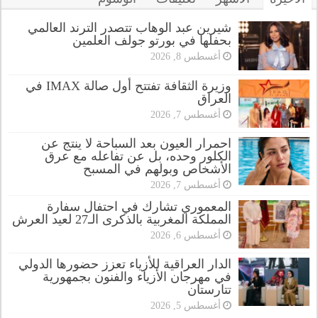
شيرين عبد الوهاب تتصدر الترند العالمي
بحفلها في بورتو جولف العلمين
أغسطس 8, 2026
وزيرة الثقافة تفتتح أول صالة IMAX في
العراق
أغسطس 7, 2026
احمرار العيون بعد السباحة لا ينتج عن
الكلور وحده، بل عن تفاعله مع عرق
الأشخاص وبولهم في المسبح
أغسطس 7, 2026
المعموري تشارك في احتفال سفارة
المملكة المغربية بالذكرى الـ27 لعيد العرش
أغسطس 6, 2026
الدار العراقية للأزياء تعزز حضورها الدولي
في مهرجان الأزياء والفنون بجمهورية
تتارستان
أغسطس 5, 2026