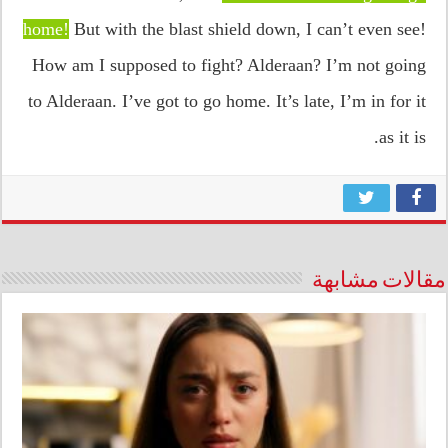
home!
But with the blast shield down, I can’t even see!
How am I supposed to fight? Alderaan? I’m not going
to Alderaan. I’ve got to go home. It’s late, I’m in for it
as it is.
مقالات مشابهة