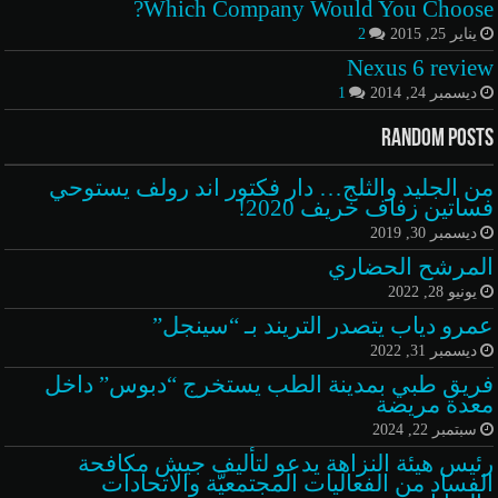
Which Company Would You Choose?
يناير 25, 2015
2
Nexus 6 review
ديسمبر 24, 2014
1
Random Posts
من الجليد والثلج… دار فكتور اند رولف يستوحي
فساتين زفاف خريف 2020!
ديسمبر 30, 2019
المرشح الحضاري
يونيو 28, 2022
عمرو دياب يتصدر التريند بـ “سينجل”
ديسمبر 31, 2022
فريق طبي بمدينة الطب يستخرج “دبوس” داخل
معدة مريضة
سبتمبر 22, 2024
رئيس هيئة النزاهة يدعو لتأليف جيش مكافحة
الفساد من الفعاليات المجتمعيَّة والاتحادات