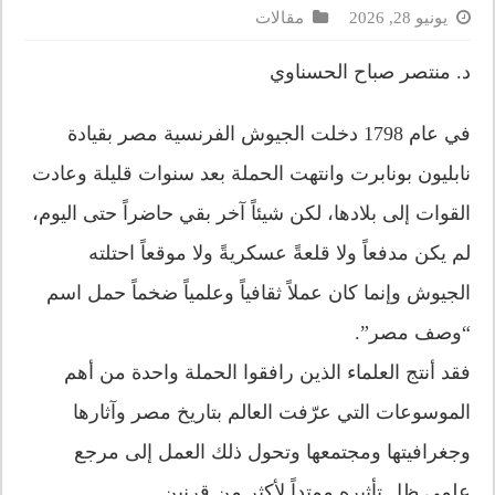
يونيو 28, 2026
مقالات
د. منتصر صباح الحسناوي
في عام 1798 دخلت الجيوش الفرنسية مصر بقيادة
نابليون بونابرت وانتهت الحملة بعد سنوات قليلة وعادت
القوات إلى بلادها، لكن شيئاً آخر بقي حاضراً حتى اليوم،
لم يكن مدفعاً ولا قلعةً عسكريةً ولا موقعاً احتلته
الجيوش وإنما كان عملاً ثقافياً وعلمياً ضخماً حمل اسم
“وصف مصر”.
فقد أنتج العلماء الذين رافقوا الحملة واحدة من أهم
الموسوعات التي عرّفت العالم بتاريخ مصر وآثارها
وجغرافيتها ومجتمعها وتحول ذلك العمل إلى مرجع
علمي ظل تأثيره ممتداً لأكثر من قرنين.