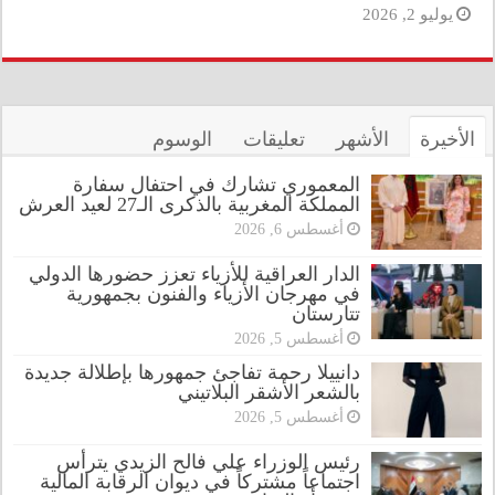
يوليو 2, 2026
الأخيرة
الأشهر
تعليقات
الوسوم
المعموري تشارك في احتفال سفارة
المملكة المغربية بالذكرى الـ27 لعيد العرش
أغسطس 6, 2026
الدار العراقية للأزياء تعزز حضورها الدولي
في مهرجان الأزياء والفنون بجمهورية
تتارستان
أغسطس 5, 2026
دانييلا رحمة تفاجئ جمهورها بإطلالة جديدة
بالشعر الأشقر البلاتيني
أغسطس 5, 2026
رئيس الوزراء علي فالح الزيدي يترأس
اجتماعاً مشتركاً في ديوان الرقابة المالية