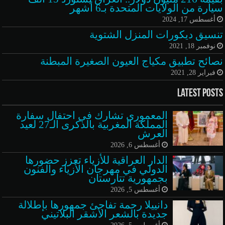
سيارة من الولايات المتحدة بـ6 أشهر
أغسطس 17, 2024
تنسيق ديكورات المنزل الشتوية
نوفمبر 18, 2021
نصائح تطبيق مكياج العيون الصغيرة المبطنة
فبراير 28, 2021
Latest Posts
المعموري تشارك في احتفال سفارة
المملكة المغربية بالذكرى الـ27 لعيد
العرش
أغسطس 6, 2026
الدار العراقية للأزياء تعزز حضورها
الدولي في مهرجان الأزياء والفنون
بجمهورية تتارستان
أغسطس 5, 2026
دانييلا رحمة تفاجئ جمهورها بإطلالة
جديدة بالشعر الأشقر البلاتيني